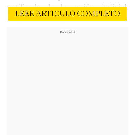
notificado de la acción judicial,
LEER ARTICULO COMPLETO
luego de que, según comentaron en
el panel, durante semanas no
lograran dar con su paradero para
entregarle los documentos.
En el espacio de espectáculos
exhibieron un audio enviado por el
propio Junior Playboy, quien relató
cómo ocurrió el momento en que
recibió la notificación.
Según su
versión, todo ocurrió después de