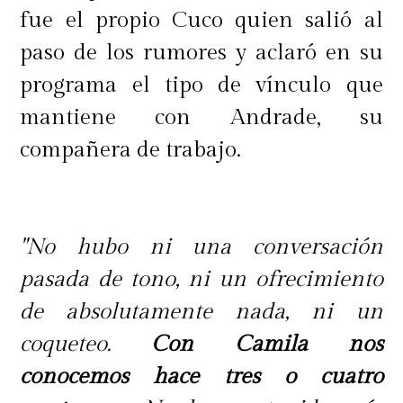
accesorio era una joya de alto valor
fue el propio Cuco quien salió al
y que todo se complicó cuando el
paso de los rumores y aclaró en su
encargado de entregarlo se encontró
programa el tipo de vínculo que
inesperadamente con Marité Matus.
mantiene con Andrade, su
compañera de trabajo.
"Entonces Marité dice: '¿Y esa caja?'.
Y le da el regalo que era para Faloon
a Marité para que no sospechara",
"No hubo ni una conversación
contó.
pasada de tono, ni un ofrecimiento
de absolutamente nada, ni un
Incluso, planteó la posibilidad de
coqueteo.
Con Camila nos
que la entonces esposa del futbolista
conocemos hace tres o cuatro