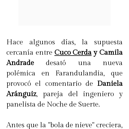
relató además una historia que
involucraría un costoso regalo que
Arturo Vidal habría comprado para
Faloon Larraguibel.
Hace algunos días, la supuesta
cercanía entre
Cuco Cerda
y Camila
"Arturo estaba viviendo su época de
Andrade
desató una nueva
gloria en Europa y le dice a Yito (su
polémica en Farandulandia, que
amigo): 'Necesito que le compres un
provocó el comentario de
Daniela
collar a Faloon'",
relató.
Aránguiz
, pareja del ingeniero y
panelista de Noche de Suerte.
La periodista aseguró que el
Antes que la "bola de nieve" creciera,