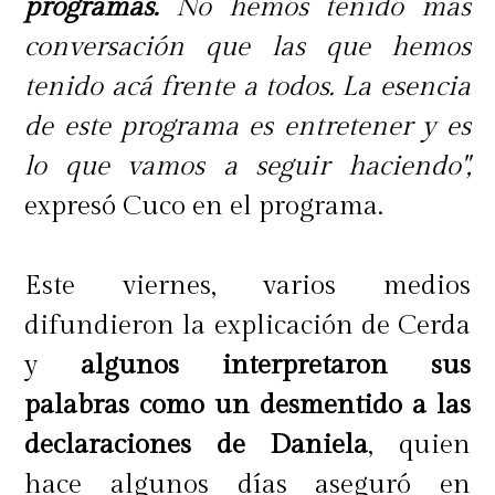
jamás se enteró del verdadero
programas.
No hemos tenido más
destino que tenía aquel obsequio.
conversación que las que hemos
tenido acá frente a todos. La esencia
"O sea, Marité ahora se estaría
de este programa es entretener y es
enterando de la joya que le dieron
lo que vamos a seguir haciendo",
en ese momento"
, comentó durante
expresó Cuco en el programa.
el espacio.
Este viernes, varios medios
Finalmente, Paula Escobar reveló
difundieron la explicación de Cerda
que intentó contactar tanto a Faloon
y
algunos interpretaron sus
Larraguibel como a Marité Matus
palabras como un desmentido a las
para conocer sus versiones sobre
declaraciones de Daniela
, quien
esta historia, pero ninguna
hace algunos días aseguró en