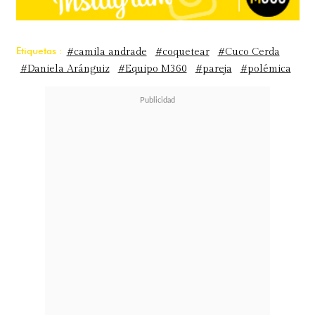
Etiquetas :
#camila andrade
#coquetear
#Cuco Cerda
#Daniela Aránguiz
#Equipo M360
#pareja
#polémica