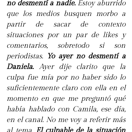
programa, Sergio Rojas decidió
no desmentí a nadie.
Estoy aburrido
contactar directamente a Faloon
que los medios busquen morbo a
Larraguibel para consultarle sobre
partir de sacar de contexto
la supuesta relación que habría
situaciones por un par de likes y
mantenido con Arturo Vidal.
comentarios, sobretodo si son
periodistas.
Yo ayer no desmentí a
La exchica reality negó
Daniela.
Ayer dije clarito que la
categóricamente la información y
culpa fue mía por no haber sido lo
aseguró que jamás vivió una
suficientemente claro con ella en el
situación como la descrita por Paula
momento en que me preguntó qué
Escobar.
había hablado con Camila, ese día,
en el canal. No me voy a referir más
"No tengo la menor idea de eso, de
al tema.
El culpable de la situación