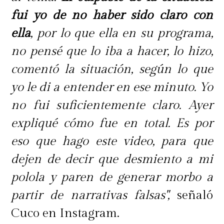
verdad. No es que me vuelva loca ni
fui yo de no haber sido claro con
nada, sino que me carga que se
ella
, por lo que ella en su programa,
inventen cosas, porque a ti te sigue
no pensé que lo iba a hacer, lo hizo,
mucha gente, Sergio. Y lo que
comentó la situación, según lo que
escuchan es lo que creen",
respondió.
yo le di a entender en ese minuto. Yo
no fui suficientemente claro. Ayer
Además, Faloon manifestó su
expliqué cómo fue en total. Es por
molestia por verse involucrada en
eso que hago este video, para que
una historia que, según afirmó, no
dejen de decir que desmiento a mi
tiene relación con ella.
polola y paren de generar morbo a
partir de narrativas falsas",
señaló
"Yo no estoy dispuesta a que
Cuco en Instagram.