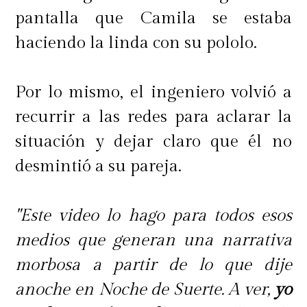
respondió sus mensajes.
pantalla que Camila se estaba
haciendo la linda con su pololo.
"Le escribí todo lo que me enteré hoy
Por lo mismo, el ingeniero volvió a
día a Marité y tampoco me
recurrir a las redes para aclarar la
respondió. Y ella suele
situación y dejar claro que él no
responderme",
concluyó.
desmintió a su pareja.
"Este video lo hago para todos esos
La respuesta de Faloon
medios que generan una narrativa
morbosa a partir de lo que dije
Minutos después, en el mismo
anoche en Noche de Suerte. A ver,
yo