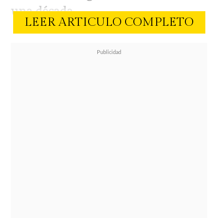
una década.
LEER ARTICULO COMPLETO
La periodista afirmó que la
información provendría de una
persona muy cercana al mundo del
fútbol
, quien le habría contado
detalles de una relación que, según
ella, nunca salió a la luz pública.
Según explicó, mientras