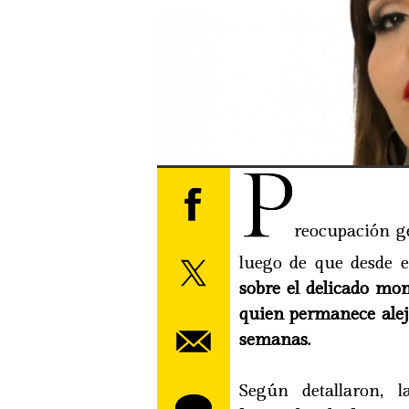
P
reocupación ge
luego de que desde 
sobre el delicado mo
quien permanece aleja
semanas.
Según detallaron, l