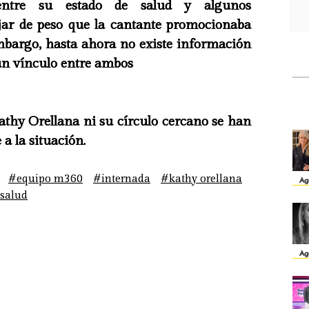
 entre su estado de salud y algunos
jar de peso que la cantante promocionaba
mbargo, hasta ahora no existe información
un vínculo entre ambos
athy Orellana ni su círculo cercano se han
a la situación.
#equipo m360
#internada
#kathy orellana
Ag
salud
Ag