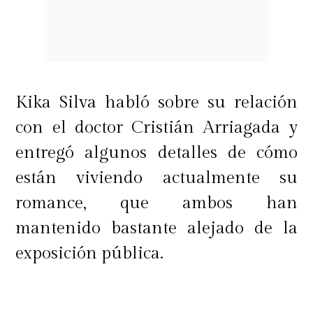
nuevamente por una situación tan
difícil, y menos sentirme juzgada en
uno de los momentos más
complicados de mi vida",
expuso.
Kika Silva habló sobre su relación
con el doctor Cristián Arriagada y
entregó algunos detalles de cómo
están viviendo actualmente su
romance, que ambos han
mantenido bastante alejado de la
exposición pública.