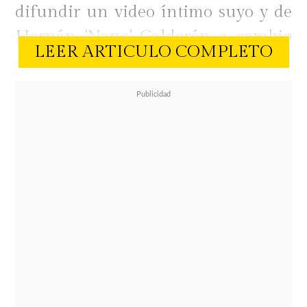
difundir un video íntimo suyo y de
Hernán 'Nano' Calderón a cambio
LEER ARTICULO COMPLETO
de $3 millones.
Si bien el responsable fue detenido
por la PDI, la empresaria reveló el
duro impacto emocional que le ha
dejado este episodio, asegurando
que ha sido uno de los periodos más
difíciles de su vida.