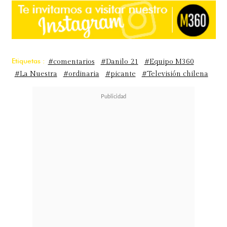
Etiquetas :
#comentarios
#Danilo 21
#Equipo M360
#La Nuestra
#ordinaria
#picante
#Televisión chilena