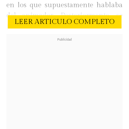
en los que supuestamente hablaba
del animador. Posteriormente, se
LEER ARTICULO COMPLETO
planteó que dichos registros
habrían sido creados con
inteligencia artificial.
Frente a la consulta, Rodríguez
cuestionó que se difundiera un
material cuya autenticidad estaba
en duda y lanzó una crítica al
programa de espectáculos.