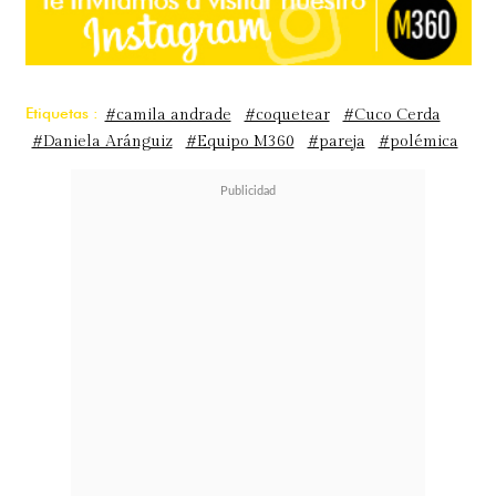
Etiquetas :
#camila andrade
#coquetear
#Cuco Cerda
#Daniela Aránguiz
#Equipo M360
#pareja
#polémica