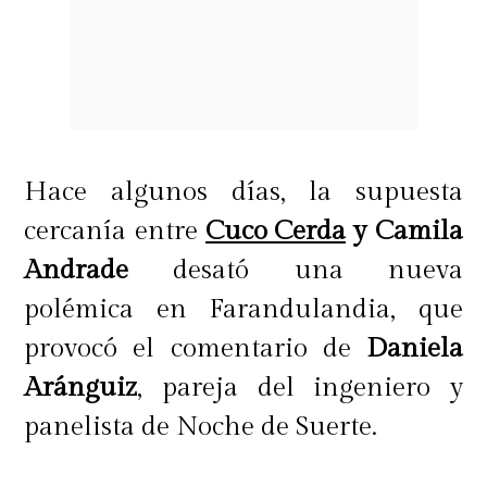
con la información que manejan,
expertos en inteligencia artificial
concluyeron que el audio sería
auténtico, pese a que la otra parte
sostiene que fue generado con IA.
Hace algunos días, la supuesta
cercanía entre
Cuco Cerda
y Camila
Andrade
desató una nueva
Además, afirmó que, si persisten las
polémica en Farandulandia, que
dudas sobre su origen, corresponde
provocó el comentario de
Daniela
a los organizadores del certamen
Aránguiz
, pareja del ingeniero y
involucrado determinar
panelista de Noche de Suerte.
oficialmente su autenticidad.