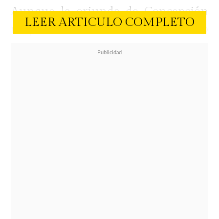
Aunque la oriunda de Concepción
LEER ARTICULO COMPLETO
no pertenece oficialmente al mundo
del espectáculo, este viernes su bajo
perfil quedó de lado, pues
protagonizó un fuerte accidente que
compartió en sus redes sociales.
Camila reveló que llegando a una
intersección, chocó con un auto que
venía a gran velocidad. Ella
también
asumió parte de la culpa.