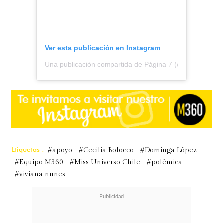
Ver esta publicación en Instagram
Una publicación compartida de Página 7 (@pagina7chile
Etiquetas :
#apoyo
#Cecilia Bolocco
#Dominga López
#Equipo M360
#Miss Universo Chile
#polémica
#viviana nunes