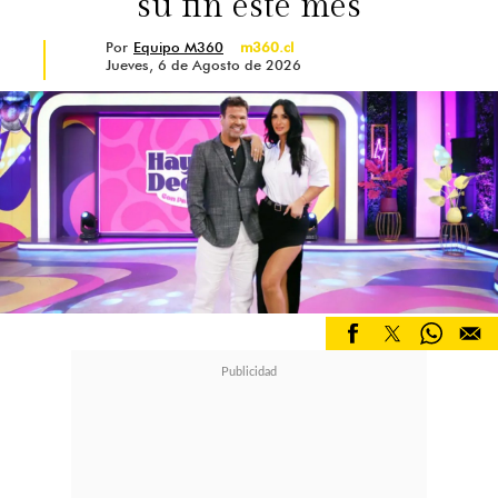
su fin este mes
discreta y la disfruto, pero también
Por
Equipo M360
m360.cl
amo actuar",
confesó.
Jueves, 6 de Agosto de 2026
4. Superó una compleja adicción:
El
británico pasó por un proceso de
sanación personal respecto a sus
antiguos hábitos juveniles para
enfocarse en su carrera y en su
fortuna, que hoy se empina por los
cinco millones de dólares.
"Intento romper el patrón de la