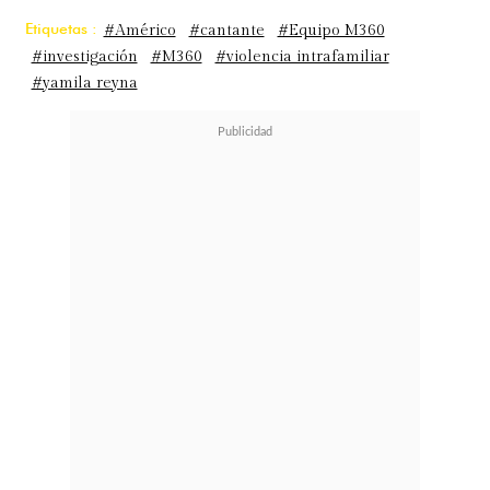
Etiquetas :
#Américo
#cantante
#Equipo M360
#investigación
#M360
#violencia intrafamiliar
#yamila reyna