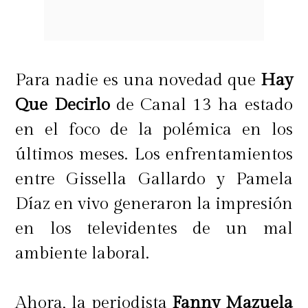
civil en el Old Marylebone Town
Hall.
Para nadie es una novedad que
Hay
"Esta decisión de envejecer juntos,
Que Decirlo
de Canal 13 ha estado
de ver una vida y simplemente, no
en el foco de la polémica en los
sé, ser mejores amigos para siempre,
últimos meses. Los enfrentamientos
es un sentimiento muy especial"
,
entre Gissella Gallardo y Pamela
declaró la cantante.
Díaz en vivo generaron la impresión
en los televidentes de un mal
ambiente laboral.
Ahora, la periodista
Fanny Mazuela