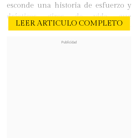
esconde una historia de esfuerzo y
drásticos giros de vida que
LEER ARTICULO COMPLETO
ocurrieron mucho antes de alcanzar
el reconocimiento global en
Hollywood.
1. Origen humilde y crianza en
"tribu":
Nacido en
Hammersmith
,
creció en un complejo habitacional
de Chelsea y fue criado en solitario
por su madre, Rosemary Turner,
quien trabajaba como promotora de