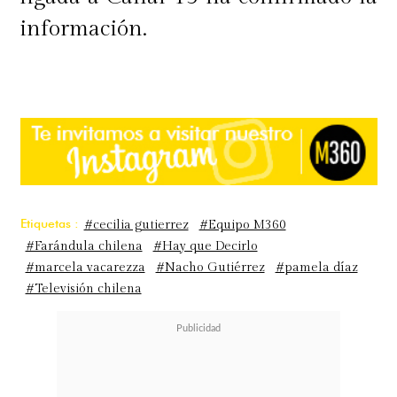
información.
Etiquetas :
#cecilia gutierrez
#Equipo M360
#Farándula chilena
#Hay que Decirlo
#marcela vacarezza
#Nacho Gutiérrez
#pamela díaz
#Televisión chilena