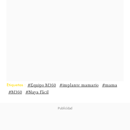
este clóset de la misma manera, mis
facilines"
, señaló mientras mostraba
cómo comenzaba a deshacerse de
varias zapatillas para dar espacio a
tacones y sandalias.
"Vamos a hacer una limpieza
extrema"
Etiquetas :
#Equipo M360
#implante mamario
#mama
#M360
#Naya Fácil
La influencer comentó que el
cambio se debe a lo aprendido en su
viaje:
"En Dubái no se ocupan
zapatillas, no puedo creerlo. Me