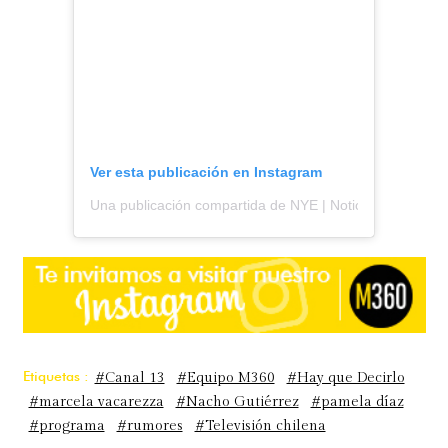
Ver esta publicación en Instagram
Una publicación compartida de NYE | Noticias y espectá
Etiquetas :
#Canal 13
#Equipo M360
#Hay que Decirlo
#marcela vacarezza
#Nacho Gutiérrez
#pamela díaz
#programa
#rumores
#Televisión chilena