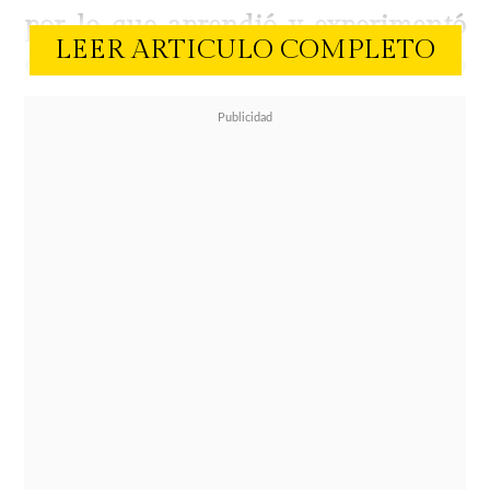
por lo que aprendió y experimentó
LEER ARTICULO COMPLETO
durante su estadía en Medio
Oriente
.
En una serie de videos publicados
en sus historias de Instagram, Naya
explicó que su paso por Dubái
cambió la manera en que se
relaciona con su ropa, calzado e
incluso con su apariencia física.
"Estoy en mi clóset y después de ir a
Dubái ya no lo veo igual, ya no veo