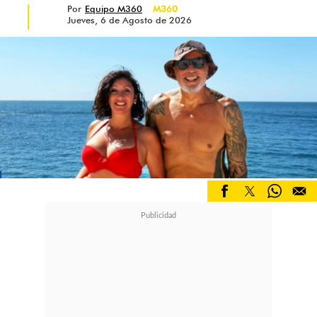
Por
Equipo M360
M360
Jueves, 6 de Agosto de 2026
Finalmente, Naya confirmó la
intervención estética que más
sorprendió a sus seguidores:
"Es
increíble, estoy en shock... Ya tomé
mi decisión de achicarme las bubis
(sic). Quiero verme más delicada y
tener implantes grandes te hace ver
tosca"
, aseguró.
Con humor y sinceridad, concluyó:
"Agradézcanle a Dubái por este