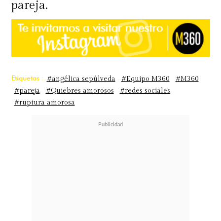
pareja.
Etiquetas :
#angélica sepúlveda
#Equipo M360
#M360
#pareja
#Quiebres amorosos
#redes sociales
#ruptura amorosa