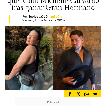
que le dio Michelle Carvalho
tras ganar Gran Hermano
Por
Equipo M360
m360.cl
Viernes, 15 de Mayo de 2026