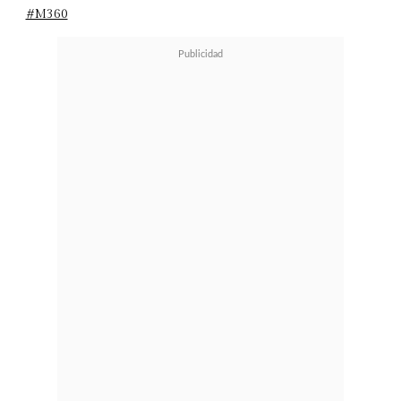
#M360