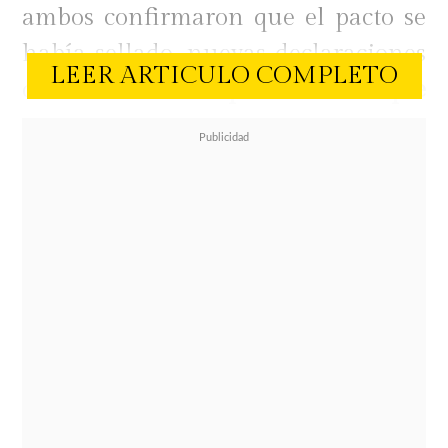
ambos confirmaron que el pacto se
había sellado, nuevas declaraciones
LEER ARTICULO COMPLETO
del "huaso" de
Illapel revelaron que
el monto recibido fue
significativamente menor a los 12,5
millones de pesos esperados
.
Los detalles del pago final
En una reciente conversación en el
podcast Blah, Villarroel aclaró las
cifras finales de la transacción,