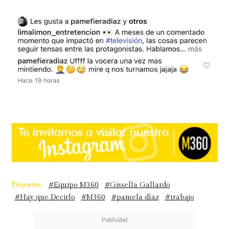
Etiquetas :
#Equipo M360
#Gissella Gallardo
#Hay que Decirlo
#M360
#pamela díaz
#trabajo