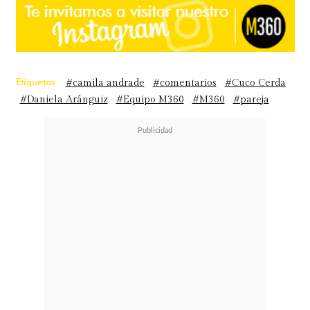
Etiquetas :
#camila andrade
#comentarios
#Cuco Cerda
#Daniela Aránguiz
#Equipo M360
#M360
#pareja