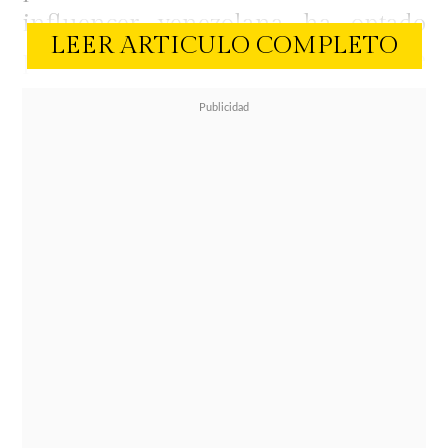
influencer venezolana ha optado
LEER ARTICULO COMPLETO
por manifestarse a través de
mensajes en redes sociales y
cambios en su estrategia legal,
incluyendo la contratación de un
abogado independiente para
desvincularse totalmente de la
defensa que compartía con el joven.
El tono de las publicaciones de
Naranjo en Instagram y TikTok ha
captado la atención de sus