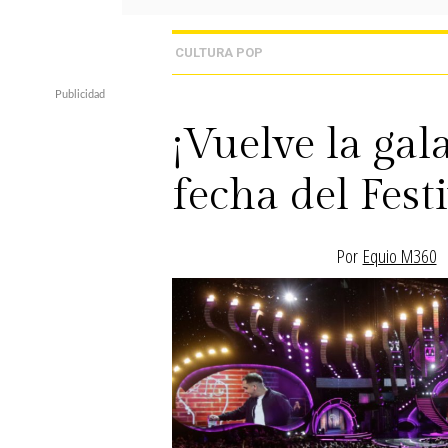
CULTURA POP
¡Vuelve la ga
fecha del Fest
Por
Equio M360