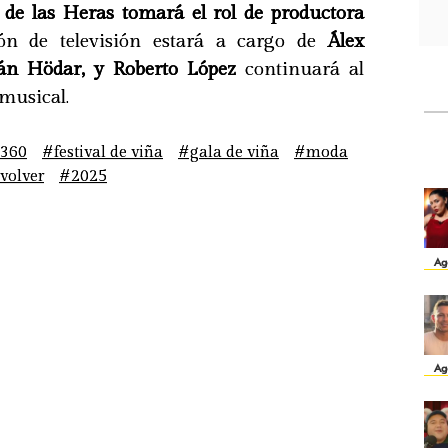
 de las Heras tomará el rol de productora
ión de televisión estará a cargo de
Álex
án Hödar, y Roberto López
continuará al
 musical.
360
#festival de viña
#gala de viña
#moda
volver
#2025
Ag
Ag