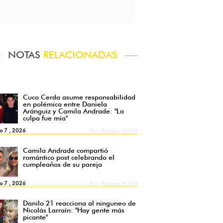
NOTAS
RELACIONADAS
Cuco Cerda asume responsabilidad
en polémica entre Daniela
Aránguiz y Camila Andrade: "La
culpa fue mía"
o 7 , 2026
Por
Equipo M360
Camila Andrade compartió
romántico post celebrando el
cumpleaños de su pareja
o 7 , 2026
Por
Equipo M360
Danilo 21 reacciona al ninguneo de
Nicolás Larraín: "Hay gente más
picante"