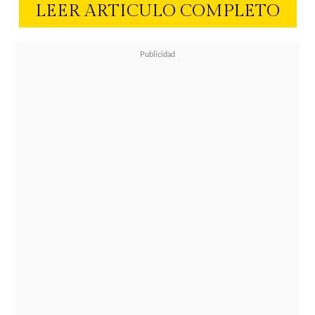
LEER ARTICULO COMPLETO
La
Dra. Silvia Soto, dermatóloga de
la Universidad de Chile y
especialista para Lactovit
, explica
que la exposición a ambientes
acuáticos provoca que la piel
"pierda
agua en forma excesiva y se tienda a
sentir seca. Eso es reflejo de que
tenemos menos lípidos en la piel y
por eso la vemos escamosa, sin brillo
y más sensible"
. Además, las
quemaduras solares pueden causar