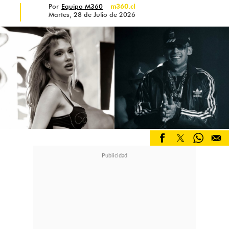
recibimos sin protección solar
Por
Equipo M360
m360.cl
Martes, 28 de Julio de 2026
adecuada, por tanto evitar esa
situación es el primer y más
importante consejo"
.