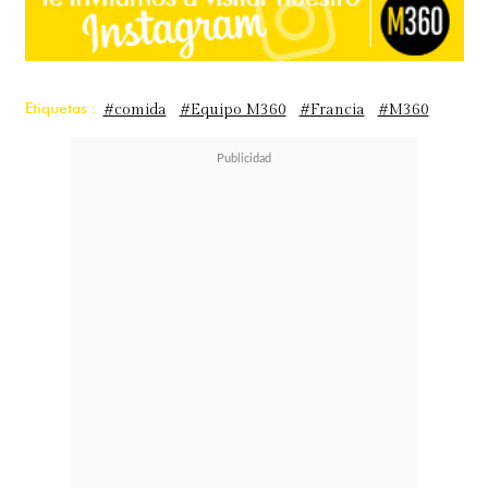
Etiquetas :
#comida
#Equipo M360
#Francia
#M360