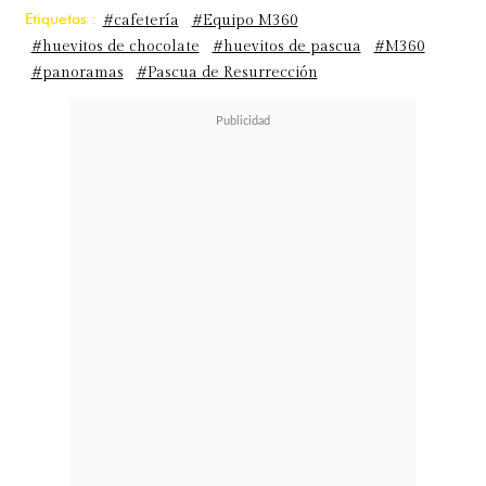
Etiquetas :
#cafetería
#Equipo M360
#huevitos de chocolate
#huevitos de pascua
#M360
#panoramas
#Pascua de Resurrección