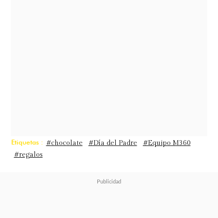
inigualable praliné de almendras y
avellanas con notas a sal de mar,
cubiertas en chocolate leche 34%
cacao. Se trata de una experiencia
única de crocancia y dulzura,
pensada para celebrar a esos papás
que están presentes en los pequeños
grandes momentos.
Etiquetas :
#chocolate
#Día del Padre
#Equipo M360
#regalos
"
Queremos
rendir homenaje a los
momentos de nuestras vidas donde
los papás son protagonistas
. El