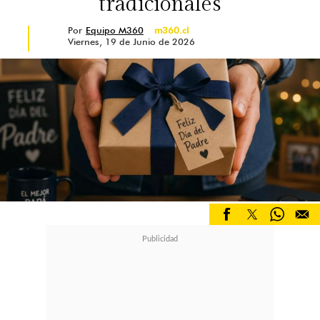
tradicionales
especial.
Por
Equipo M360
m360.cl
Viernes, 19 de Junio de 2026
Esta colección ya está
disponible en
todas las tiendas La Fête Chocolat a
lo largo del país
y también en
www.lafetechocolat.com
, con
opciones de retiro en tienda,
despacho express y envío
programado, ideal para sorprender
este domingo 15 de junio.