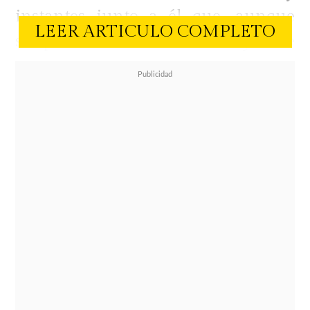
instantes junto a él que, aunque
LEER ARTICULO COMPLETO
simples, se atesoran y se
transforman en titulares
inolvidables. Este Día del Padre, la
marca celebra lo cotidiano
convertido en extraordinario, con
detalles que dejan huella.
Bajo el concepto
"momentos que
merecen ser noticia"
,
La Fête
presenta Pralí de chocolat, un