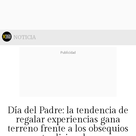
NOTICIA
Además de Pralí, La Fête busca
Día del Padre: la tendencia de
celebrar este día con una selección
regalar experiencias gana
exclusiva de bombones, grageados y
terreno frente a los obsequios
chocolates en una
presentación