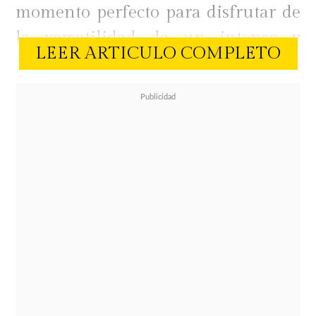
momento perfecto para disfrutar de
la versatilidad de un intenso y
LEER ARTICULO COMPLETO
vibrante Toro de Piedra
Chardonnay Gran Reserva, una
explosión tropical.
Proveniente del
Valle del Maule, es
un Chardonnay
que se presenta con
encantador color amarillo pajizo,
adornado con reflejos dorados que
capturan la luz del atardecer de la
primavera. En nariz entrega un