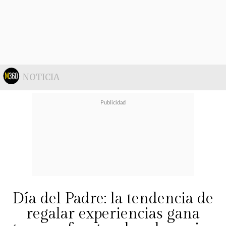
Todos los vinos
Toro de Piedra Gran
Reserva tienen un valor de $10.190
y están disponibles en tiendas
especializadas, supermercados y las
principales botillerías del país.
NOTICIA
Para más información, revisa las
rrss
@vinostorodepiedra
en
Facebook e Instagram o visita la
página web en
www.torodepiedra.com
Día del Padre: la tendencia de
regalar experiencias gana