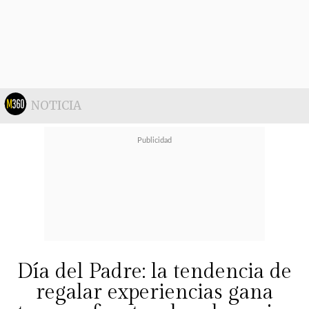
NOTICIA
Día del Padre: la tendencia de
Es importante destacar que el año
regalar experiencias gana
2022 quien representó a nuestro