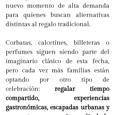
una cata a ciegas del jerez, para
nuevo momento de alta demanda
luego pasar a un Reto de la
para quienes buscan alternativas
Venencia, una oportunidad para
distintas al regalo tradicional.
demostrar su técnica sirviendo Vino
de Jerez directamente de la bota con
Corbatas, calcetines, billeteras o
la venencia, para finalizar con la
perfumes siguen siendo parte del
preparación de sus cóctel.
imaginario clásico de esta fecha,
pero cada vez más familias están
Bajo el liderazgo de Joao Vicente
optando por otro tipo de
Brand Ambassador de Tio Pepe, el
celebración:
regalar tiempo
jurado además estuvo conformado
compartido, experiencias
por
Jonathan Rodriguez, Jefe de
gastronómicas, escapadas urbanas y
Barra de Zanzíbar y ganador de la