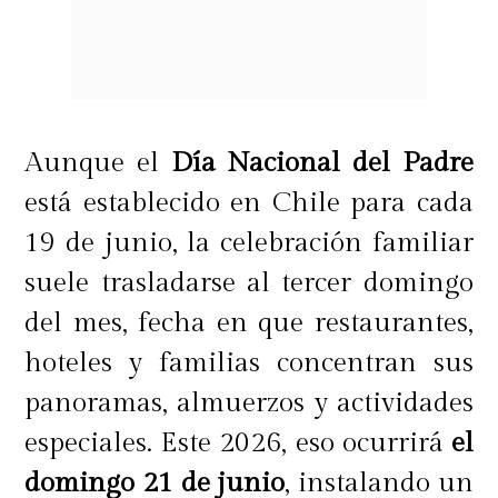
Demencia y Tio Pepe.
Además, este evento fue un hito
muy importante para Tio Pepe a
Aunque el
Día Nacional del Padre
nivel mundial, ya que Chile fue el
está establecido en Chile para cada
primer país que
eligió a sus
19 de junio, la celebración familiar
representantes en un circuito de
suele trasladarse al tercer domingo
700 Tio Pepe Challenge en todo el
del mes, fecha en que restaurantes,
mundo.
En el certamen
hoteles y familias concentran sus
participaron 9 apasionados de la
panoramas, almuerzos y actividades
barra, 7 hombres y 2 mujeres,
especiales. Este 2026, eso ocurrirá
el
quienes partieron la jornada con
domingo 21 de junio
, instalando un