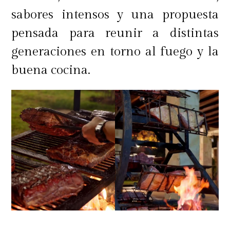
sabores intensos y una propuesta
Cordial de manzana: En una sous
pensada para reunir a distintas
vide a 40°, durante 3 horas, en una
generaciones en torno al fuego y la
bolsa de vacío, insertar: 500gr
buena cocina.
Manzana verde pelada y picada,
800cc agua, 400 cc de vino blanco
(Sauvignon blanc de preferencia),
700 gr azúcar blanca granulada y
10 gr. Ácido cítrico. Mate
Clarificado: Para el mate: 1,5 lt de
agua hervida a no más de 80°,
incorporar 150 gr de mate y dejar
macerando al menos 10 minutos.