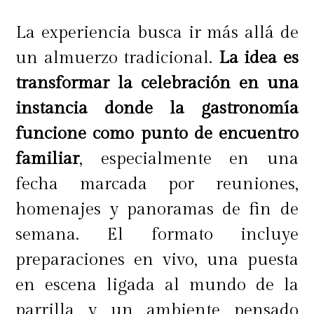
Para Clarificar: Usar 700cc de mate,
La experiencia busca ir más allá de
en una olla con 7,5 gr de agar agar.
un almuerzo tradicional.
La idea es
Llevar a hervor e incorporar los
transformar la celebración en una
otros 700 cc de mate restante.
instancia donde la gastronomía
Congelar por 3 horas y luego filtrar
funcione como punto de encuentro
en un colador de tela. Syrup simple:
familiar
, especialmente en una
misma proporción de agua y azúcar
fecha marcada por reuniones,
blanca granulada. Luego va todo a
homenajes y panoramas de fin de
una gasificadora para generar gas.
semana. El formato incluye
preparaciones en vivo, una puesta
Para más información visita las
en escena ligada al mundo de la
redes sociales
@tiopepewines
o a
parrilla y un ambiente pensado