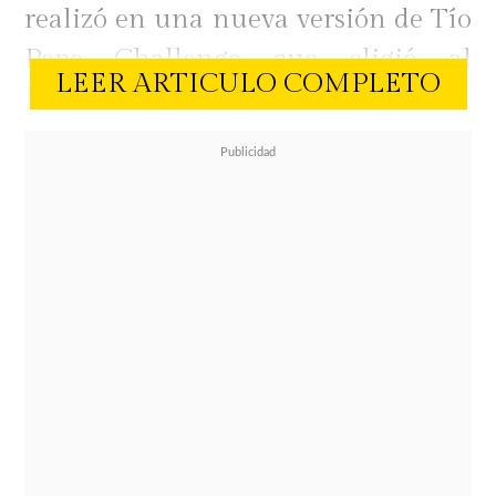
realizó en una nueva versión de Tío
Pepe Challenge que eligió al
LEER ARTICULO COMPLETO
bartender que representará a Chile
en la
competencia mundial que se
realizará el 9 y 10 de mayo próximo
en España.
En el marco del décimo
aniversario de la competencia, los
cócteles que elaboraron los
concursantes fueron un Sherry
twist a los grandes clásicos de la
mixología
, con un giro único que
entregaron una personalidad