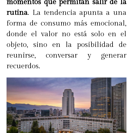
momentos que permitan salir de la
Final nacional Tio Pepe Challenge
rutina
. La tendencia apunta a una
2017 Chile y Felipe Rojas,
forma de consumo más emocional,
Sommelier de Viñedos Veramonte,
donde el valor no está solo en el
bodega que pertenece a Gonzales
objeto, sino en la posibilidad de
Byass al igual que Tio Pepe.
reunirse, conversar y generar
recuerdos.
El segundo lugar lo obtuvo Iñaki
Canahuate, Bartender de Siete
Negronis y el Tercero Benjamín
Lavin, Bartender de Kiara Nikkei