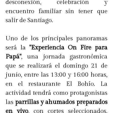
desconexión, celebración y
encuentro familiar sin tener que
- 60 ml. Jerez Tio Pepe
salir de Santiago.
- 50 ml. Mate clarificado
- 40 ml. Cordial de manzana, vino
Uno de los principales panoramas
blanco y eucalipto
será la
"Experiencia On Fire para
- 25 ml. Jugo de limón
Papá"
, una jornada gastronómica
- 10 ml. Syrup simple Garnitura:
que se realizará el domingo 21 de
Hoja de eucalipto blanqueada y
junio, entre las 13:00 y 16:00 horas,
maridaje de aceitunas, queso de
en el restaurante El Bohío. La
cabra y aceitunas
actividad tendrá como protagonistas
las
parrillas y ahumados preparados
Preparación:
en vivo
, con cortes seleccionados,