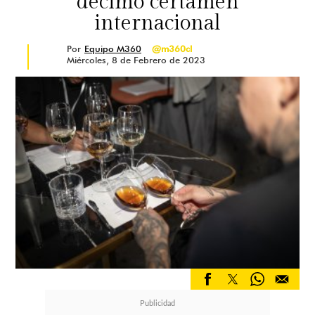
décimo certamen
internacional
Por
Equipo M360
@m360cl
Miércoles, 8 de Febrero de 2023