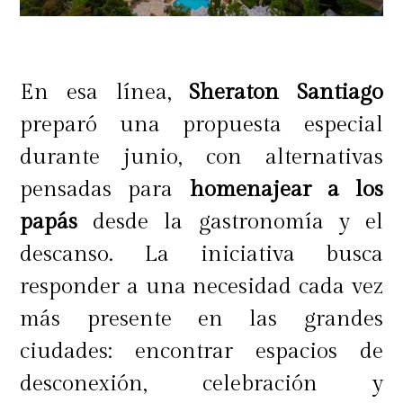
IcedCoffeeTumbler
Disfruta tu café favorito con estilo
En esa línea,
Sheraton Santiago
en cualquier momento y lugar
preparó una propuesta especial
gracias al nuevo Icedcoffeetumbler
durante junio, con alternativas
de Nespresso.
pensadas para
homenajear a los
papás
desde la gastronomía y el
descanso. La iniciativa busca
Coctelera Barista
responder a una necesidad cada vez
Conviértete en tu propio Barista en
más presente en las grandes
casa y sorprende con refrescantes e
ciudades: encontrar espacios de
indulgentes recetas frías.
desconexión, celebración y