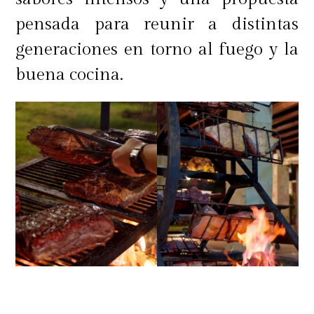
cualquiera de las tiendas de la
pensada para reunir a distintas
marca, www.nespresso.com, o App
generaciones en torno al fuego y la
oficial, a partir del 04 de enero y
buena cocina.
hasta agotar stock.
Te invitamos a seguir el Instagram
de la marca
@nespresso.cl
para estar
al día con sus últimas novedades.
M360 fue invitado al evento del
lanzamiento de esta nueva
colección. ¡Sé testigo de la
experiencia!