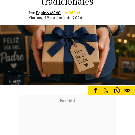
tradicionales
el año 2022 y 2023.
Por
Equipo M360
m360.cl
Viernes, 19 de Junio de 2026
¡Pero eso no es todo! Ya que además
de estos espectaculares cafés y, con
el fin de seguir sorprendiendo a sus
consumidores, la marca esta vez
incluyó
un nuevo café aromatizado
de edición limitada
,
JuicyWatermelonOver Ice, de perfil
frutal, delicado y con dulces notas a
sandía, especialmente diseñado