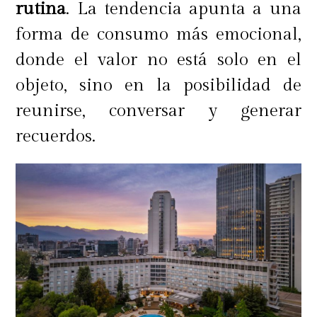
rutina
. La tendencia apunta a una
Novedosos accesorios llenos de
forma de consumo más emocional,
estilo para disfrutar un verano
donde el valor no está solo en el
refrescante
objeto, sino en la posibilidad de
reunirse, conversar y generar
recuerdos.
Junto a los cafés de la gama,
Nespresso lanzó nuevos accesorios
inspirados en California, con
diseños llamativos y vibrantes que
serán imprescindibles para este
verano.