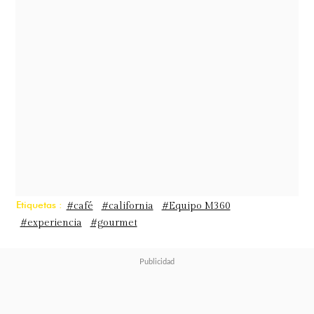
Etiquetas :
#café
#california
#Equipo M360
#experiencia
#gourmet