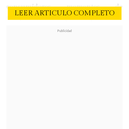
consumidores momentos de
LEER ARTICULO COMPLETO
escapismo dondequiera que estén.
Arraigado en
disfrutar de los días
más largos y cálidos al aire libre
, el
sueño californiano es la mejor
manera de disfrutar la temporada y
embarcarse en un viaje de
exploración, adoptando un ritmo de
vida más lento y apreciando lo bello
de los momentos más simples.