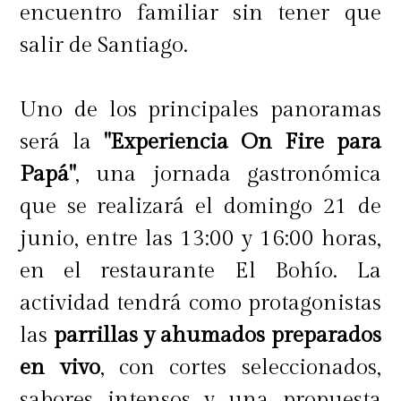
encuentro familiar sin tener que
salir de Santiago.
NomadtravelMug
¡Lleva tu café favorito donde quiera
Uno de los principales panoramas
que vayas! El icónico Mug de
será la
"Experiencia On Fire para
Nespresso – esta vez lanzado en un
Papá"
, una jornada gastronómica
llamativo color lavanda – será el
que se realizará el domingo 21 de
compañero ideal para cualquier
junio, entre las 13:00 y 16:00 horas,
aventura.
en el restaurante El Bohío. La
actividad tendrá como protagonistas
las
parrillas y ahumados preparados
Puedes encontrar la colección de
en vivo
, con cortes seleccionados,
verano,
Barista Creations For Ice
, en
sabores intensos y una propuesta