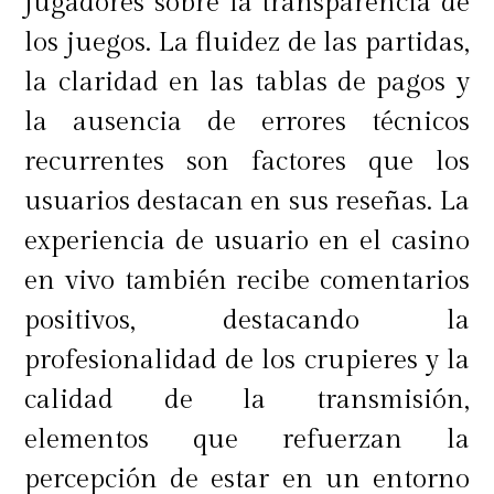
jugadores sobre la transparencia de
los juegos. La fluidez de las partidas,
la claridad en las tablas de pagos y
Comparar precios entre diferentes
la ausencia de errores técnicos
tiendas es una de las técnicas más
recurrentes son factores que los
efectivas para encontrar ofertas.
usuarios destacan en sus reseñas. La
Hoy en día,
existen sitios web y
experiencia de usuario en el casino
aplicaciones que facilitan esta tarea
en vivo también recibe comentarios
al mostrar las fluctuaciones de
positivos, destacando la
precios
de un producto en varias
profesionalidad de los crupieres y la
tiendas, lo que permite tomar una
calidad de la transmisión,
decisión informada.
elementos que refuerzan la
percepción de estar en un entorno