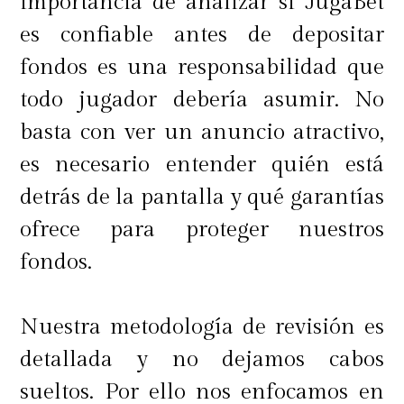
importancia de analizar si JugaBet
necesitan un buen equipo, pero no
es confiable antes de depositar
quieren pagar el precio completo de
fondos es una responsabilidad que
uno nuevo. No obstante, es
todo jugador debería asumir. No
importante tener en cuenta que,
basta con ver un anuncio atractivo,
aunque el equipo ha sido
es necesario entender quién está
restaurado a un estado casi nuevo,
detrás de la pantalla y qué garantías
puede haber pequeñas marcas de
ofrece para proteger nuestros
uso o detalles estéticos. Esto no
fondos.
afecta el rendimiento, pero es algo
que se debe considerar antes de
Nuestra metodología de revisión es
hacer la compra.
detallada y no dejamos cabos
sueltos. Por ello nos enfocamos en