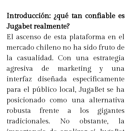
Finalmente, chequear las
especificaciones técnicas para
Introducción: ¿qué tan confiable es
asegurarse de que el dispositivo
Jugabet realmente?
cumple con los requisitos para el
El ascenso de esta plataforma en el
uso que se le dará es fundamental.
mercado chileno no ha sido fruto de
la casualidad. Con una estrategia
agresiva de marketing y una
¿Son realmente una buena opción?
interfaz diseñada específicamente
para el público local, JugaBet se ha
posicionado como una alternativa
En muchos casos, las notebooks
robusta frente a los gigantes
reacondicionadas aparecen como
tradicionales. No obstante, la
una excelente opción para quienes