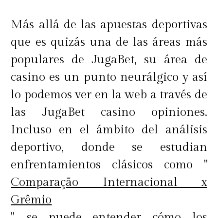
Más allá de las apuestas deportivas
Pantalla y periféricos
que es quizás una de las áreas más
populares de JugaBet, su área de
casino es un punto neurálgico y así
Otro punto donde se puede ahorrar
lo podemos ver en la web a través de
es en la pantalla y los periféricos.
las JugaBet casino opiniones.
Mientras que muchos usuarios
Incluso en el ámbito del análisis
buscan pantallas de alta resolución,
deportivo, donde se estudian
para tareas cotidianas una
enfrentamientos clásicos como "
resolución estándar puede ser más
Comparação Internacional x
que suficiente. Lo mismo aplica
Grêmio
para periféricos como teclados,
", se puede entender cómo los