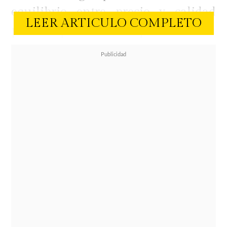
equilibrio entre precio y calidad
LEER ARTICULO COMPLETO
puede parecer complicado. Sin
embargo, aplicar algunas estrategias
y conocer ciertos trucos puede hacer
una gran diferencia en el
presupuesto sin comprometer el
rendimiento de los productos que
adquirimos.
Uno de los métodos más efectivos
para ahorrar dinero es investigar a