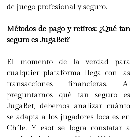
de juego profesional y seguro.
Cupones y descuentos adicionales
Métodos de pago y retiros: ¿Qué tan
seguro es JugaBet?
También se pueden aprovechar
cupones de descuento o programas
El momento de la verdad para
de fidelidad para obtener precios
cualquier plataforma llega con las
aún más bajos. Muchas tiendas
transacciones financieras. Al
ofrecen cupones a través de
preguntarnos qué tan seguro es
newsletters o promociones
JugaBet, debemos analizar cuánto
exclusivas para suscriptores, y
se adapta a los jugadores locales en
algunas tarjetas de crédito ofrecen
Chile. Y esot se logra constatar a
descuentos adicionales en ciertas