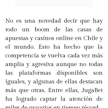
No es raro encontrar notebooks de
No es una novedad decir que hay
gama alta a precios de gama media,
todo un boom de las casas de
haciendo que esta opción sea muy
apuestas y casinos online en Chile y
atractiva.
el mundo. Esto ha hecho que la
competencia se vuelva cada vez más
amplia y agresiva aunque no todas
¿Qué considerar antes de comprar
las plataformas disponibles son
una notebook reacondicionada?
iguales, y algunas de ellas destacan
más que otras. Entre ellas, JugaBet
Al elegir una notebook
ha logrado captar la atención de
reacondicionada, es crucial verificar
miles de usuarios en tiempo récord.