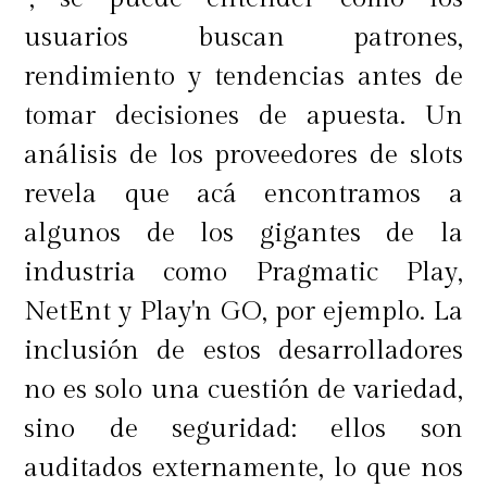
ratones y cámaras web, donde las
usuarios buscan patrones,
versiones básicas ofrecen un
rendimiento y tendencias antes de
rendimiento similar a sus versiones
tomar decisiones de apuesta. Un
premium, a menos que se busquen
análisis de los proveedores de slots
características muy específicas.
revela que acá encontramos a
algunos de los gigantes de la
industria como Pragmatic Play,
Dónde encontrar ofertas y cómo
NetEnt y Play'n GO, por ejemplo. La
aprovecharlas
inclusión de estos desarrolladores
no es solo una cuestión de variedad,
sino de seguridad: ellos son
El mercado de la tecnología ofrece
auditados externamente, lo que nos
numerosas oportunidades para