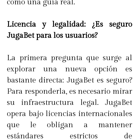
como una guía real.
oportunidades de ahorro.
Licencia y legalidad: ¿Es seguro
JugaBet para los usuarios?
Procesador y memoria RAM
El procesador y la memoria RAM
La primera pregunta que surge al
son dos de los componentes más
explorar una nueva opción es
importantes de cualquier equipo
bastante directa: JugaBet es seguro?
tecnológico, ya que influyen
Para responderla, es necesario mirar
directamente en la velocidad y
su infraestructura legal. JugaBet
capacidad multitarea
.
Ahorrar en
opera bajo licencias internacionales
estos aspectos puede resultar costoso
que le obligan a mantener
a largo plazo, ya que un procesador
estándares estrictos de