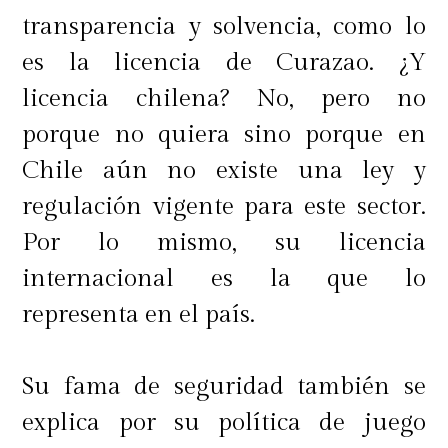
de gama baja o una memoria RAM
transparencia y solvencia, como lo
insuficiente ralentizará las tareas
es la licencia de Curazao. ¿Y
más básicas. En cambio, invertir en
licencia chilena? No, pero no
un buen procesador y una memoria
porque no quiera sino porque en
RAM adecuada garantiza una
Chile aún no existe una ley y
mayor durabilidad del equipo.
regulación vigente para este sector.
Por lo mismo, su licencia
internacional es la que lo
Almacenamiento y tarjeta gráfica
representa en el país.
Su fama de seguridad también se
Por otro lado, el almacenamiento es
explica por su política de juego
un área donde se puede economizar