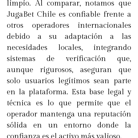
limpio. Al comparar, notamos que
sin grandes repercusiones. Con el
JugaBet Chile es confiable frente a
auge del almacenamiento en la
otros operadores internacionales
nube y discos externos asequibles,
debido a su adaptación a las
optar por una menor capacidad de
necesidades locales, integrando
almacenamiento interno no debería
sistemas de verificación que,
ser un problema en la mayoría de
aunque rigurosos, aseguran que
los casos
. En cuanto a la tarjeta
solo usuarios legítimos sean parte
gráfica, a menos que se trate de un
en la plataforma. Esta base legal y
equipo destinado a tareas intensivas
técnica es lo que permite que el
como el diseño gráfico o los
operador mantenga una reputación
videojuegos, se puede priorizar una
sólida en un entorno donde la
opción más económica.
confianza es el activo más valioso.