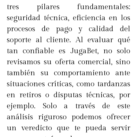
tres pilares fundamentales:
Componentes: en qué ahorrar y en
seguridad técnica, eficiencia en los
qué no
procesos de pago y calidad del
soporte al cliente. Al evaluar qué
tan confiable es JugaBet, no solo
Cuando se trata de comprar
revisamos su oferta comercial, sino
tecnología, muchos componentes
también su comportamiento ante
aparecen como los grandes
situaciones críticas, como tardanzas
responsables de inflar el costo final.
en retiros o disputas técnicas, por
Sin embargo, no todos los elementos
ejemplo. Solo a través de este
de un equipo tienen el mismo
análisis riguroso podemos ofrecer
impacto en el rendimiento general,
un veredicto que te pueda servir
y allí es donde se pueden encontrar