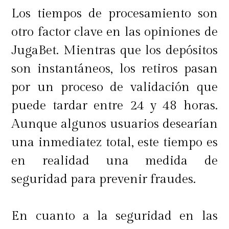
de algunos meses.
Si no se necesita
Los tiempos de procesamiento son
el equipo de manera inmediata,
otro factor clave en las opiniones de
esperar un poco puede traducirse en
JugaBet. Mientras que los depósitos
un ahorro considerable.
son instantáneos, los retiros pasan
por un proceso de validación que
puede tardar entre 24 y 48 horas.
Ahorrar dinero al comprar
Aunque algunos usuarios desearían
tecnología sin sacrificar calidad no
una inmediatez total, este tiempo es
es un imposible. Se trata de ser
en realidad una medida de
estratégico, evaluar cuidadosamente
seguridad para prevenir fraudes.
en qué componentes es crucial
invertir y dónde se pueden hacer
En cuanto a la seguridad en las
concesiones sin que el rendimiento