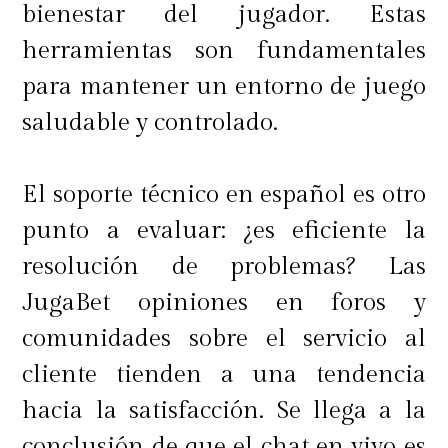
bienestar del jugador. Estas
eliminar gastos innecesarios, buscar
herramientas son fundamentales
ofertas y promociones, y optar por
para mantener un entorno de juego
productos reacondicionados o de
saludable y controlado.
segunda mano.
El soporte técnico en español es otro
punto a evaluar: ¿es eficiente la
¿Se puede ahorrar dinero sin
resolución de problemas? Las
sacrificios?
JugaBet opiniones en foros y
comunidades sobre el servicio al
cliente tienden a una tendencia
Sí, es posible ahorrar sin sacrificios
hacia la satisfacción. Se llega a la
si se prioriza la planificación, la
conclusión de que el chat en vivo es