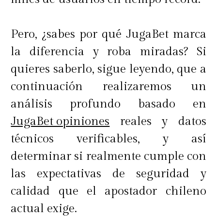
ciertos aspectos para asegurarse de
estar haciendo una compra segura.
Pero, ¿sabes por qué JugaBet marca
Uno de los puntos más importantes
la diferencia y roba miradas? Si
es la garantía: siempre es
quieres saberlo, sigue leyendo, que a
recomendable optar por equipos que
continuación realizaremos un
ofrezcan al menos seis meses de
análisis profundo basado en
garantía oficial.
JugaBet opiniones
reales y datos
técnicos verificables, y así
determinar si realmente cumple con
También es clave revisar la política
las expectativas de seguridad y
de devoluciones, por si el equipo no
calidad que el apostador chileno
cumple con las expectativas.
actual exige.