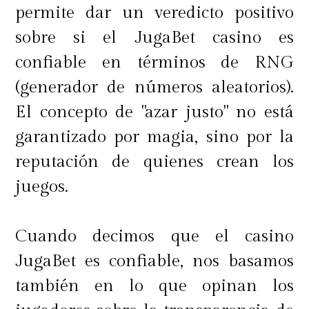
permite dar un veredicto positivo
aquellos que saben buscar. Sitios de
sobre si el JugaBet casino es
e-commerce, promociones y eventos
confiable en términos de RNG
como el Black Friday o el Cyber
(generador de números aleatorios).
Monday aparecen como momentos
El concepto de "azar justo" no está
ideales para conseguir buenos
garantizado por magia, sino por la
precios. Pero más allá de estos
reputación de quienes crean los
eventos puntuales, existen otras
juegos.
estrategias que permiten encontrar
ofertas interesantes.
Cuando decimos que el casino
JugaBet es confiable, nos basamos
también en lo que opinan los
Comparación de precios