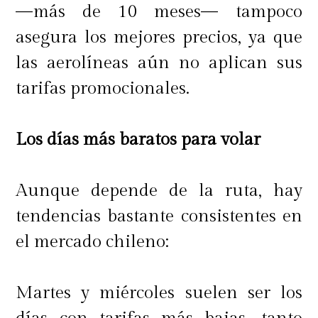
—más de 10 meses— tampoco
asegura los mejores precios, ya que
Conoce las salidas que tiene Masai
las aerolíneas aún no aplican sus
Travel para estos destinos:
tarifas promocionales.
Los días más baratos para volar
Machu Picchu, una de las 7
Maravillas del Mundo:
Del 3 al 8 de
Aunque depende de la ruta, hay
julio y con sistema todo incluido, se
tendencias bastante consistentes en
realizará este tour a uno de los
el mercado chileno:
destinos más apetecidos por los
viajeros de los cinco continentes.
Martes y miércoles suelen ser los
Machu Picchu, reconocida como