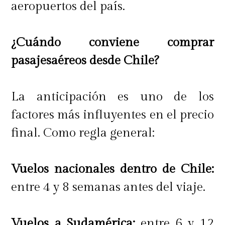
aeropuertos del país.
luego visitar Orlando para ir a los
parques temáticos y los parques de
¿Cuándo conviene comprar
agua, de Disney y Universal que los
pasajesaéreos desde Chile?
disfrutan tanto los niños como los
adultos".
La anticipación es uno de los
factores más influyentes en el precio
final. Como regla general:
Para Claudio Iturra, estos
"son
destinos
para todos los gustos y
Vuelos nacionales dentro de Chile:
bolsillos
, pero si me tuviera que
entre 4 y 8 semanas antes del viaje.
quedar con alguno, Machu Picchu
para mí es un imperdible, al igual
Vuelos a Sudamérica:
entre 6 y 12