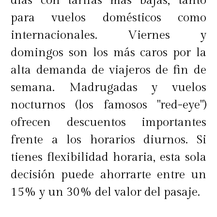
días con tarifas más bajas, tanto
Patrimonio de la Humanidad y una
para vuelos domésticos como
de las 7 Maravillas del Mundo
internacionales. Viernes y
Moderno, sorprenderá por sus
domingos son los más caros por la
escalones y paisajes imborrables
alta demanda de viajeros de fin de
donde sobresale la ciudadela
semana. Madrugadas y vuelos
construida hace más de 500 años.
nocturnos (los famosos "red-eye")
ofrecen descuentos importantes
frente a los horarios diurnos. Si
Durante este viaje, también
tienes flexibilidad horaria, esta sola
conocerán la ciudad de Cusco,
decisión puede ahorrarte entre un
donde disfrutarán de su inigualable
15% y un 30% del valor del pasaje.
gastronomía y hermosa arquitectura