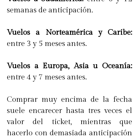
que las Torres del Paine, que son
semanas de anticipación.
maravillas del mundo que hay que
conocer sí o sí y que son las fechas
Vuelos a Norteamérica y Caribe:
que se nos agotan más rápido en
entre 3 y 5 meses antes.
www.masaitravel.cl
"
Vuelos a Europa, Asia u Oceanía:
entre 4 y 7 meses antes.
Comprar muy encima de la fecha
suele encarecer hasta tres veces el
valor del ticket, mientras que
hacerlo con demasiada anticipación