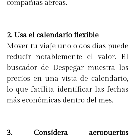
compañías aéreas.
Si viajas con niños Iturra entrega
las siguientes recomendaciones
2. Usa el calendario flexible
Si se vas a viajar con menores en
Mover tu viaje uno o dos días puede
esta época, lo importante es tener en
reducir notablemente el valor. El
cuenta la edad, para luego
buscador de Despegar muestra los
determinar distancias, clima y
precios en una vista de calendario,
servicios disponibles en el viaje.
lo que facilita identificar las fechas
más económicas dentro del mes.
Iturra de Masai Travel, agrega en
relación con el vestuario
"lo
3. Considera aeropuertos