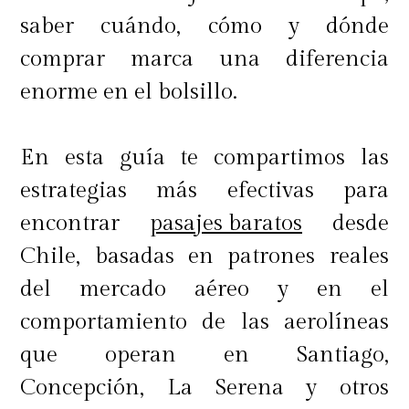
alta de ellos"
, destaca Claudio Iturra,
saber cuándo, cómo y dónde
resaltando que junto con ser un
comprar marca una diferencia
destino increíble, tiene una
enorme en el bolsillo.
gastronomía de lujo y excelente
hotelería.
En esta guía te compartimos las
estrategias más efectivas para
encontrar
pasajes baratos
desde
Por último, el periodista señala la
Chile, basadas en patrones reales
ruta Miami Orlando como
infalible
del mercado aéreo y en el
para ir con niños
de entre 10 a 15
comportamiento de las aerolíneas
años y adultos solos también, ya que
que operan en Santiago,
"pueden disfrutar de la playa y el
Concepción, La Serena y otros
calor, porque están en verano, y