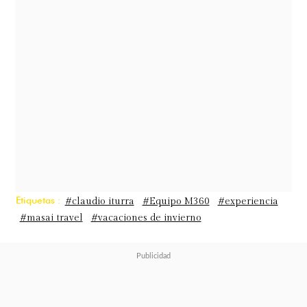
tocado ver el cambio que ha
experimentado el país, y cómo
los
chilenos ya no sólo salen durante el
verano
, sino que también lo hacen
en el invierno y especialmente en
las vacaciones de los niños en julio,
hoy la gente se organiza y ahorra
para tomarse un respiro".
Etiquetas :
#claudio iturra
#Equipo M360
#experiencia
#masai travel
#vacaciones de invierno