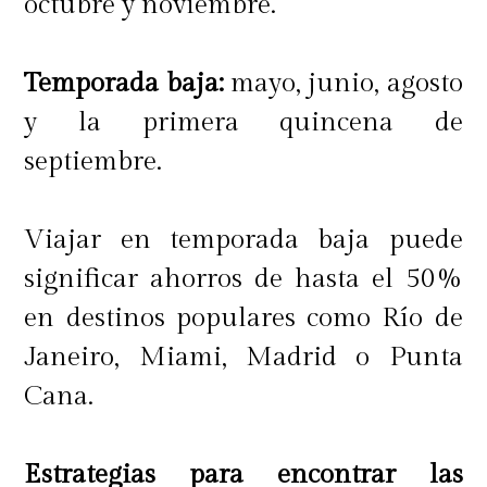
octubre y noviembre.
este viaje de 5 días y 4 noches, los
asistentes podrán disfrutar de
Temporada baja:
mayo, junio, agosto
manera tranquila y sin grandes
y la primera quincena de
esfuerzos físicos la naturaleza en
septiembre.
"uno de los mejores lugares para
visitar este 2023"
, de acuerdo a lo
Viajar en temporada baja puede
publicado por la Revista Time. En
significar ahorros de hasta el 50%
este extraordinario destino,
en destinos populares como Río de
absolutamente familiar, conocerán
Janeiro, Miami, Madrid o Punta
Puerto Natales y sus alrededores
Cana.
(Cueva del Milodón, haciendas
patagónicas, etc), además del Parque
Estrategias para encontrar las