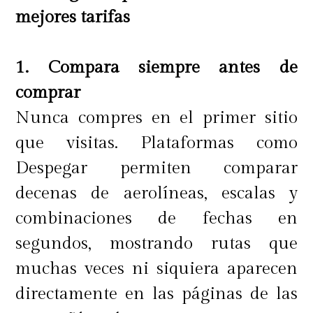
Torres del Paine, donde junto con
mejores tarifas
realizar caminatas por los
maravillosos parajes magallánicos,
1. Compara siempre antes de
podrán navegar en un catamarán
comprar
por el Lago Grey y ver de cerca los
Nunca compres en el primer sitio
milenarios hielos de su glaciar.
que visitas. Plataformas como
¡¡Imperdible!! El tour todo incluido
Despegar permiten comparar
se realizará desde el 19 al 23 de
decenas de aerolíneas, escalas y
julio.
combinaciones de fechas en
segundos, mostrando rutas que
muchas veces ni siquiera aparecen
directamente en las páginas de las