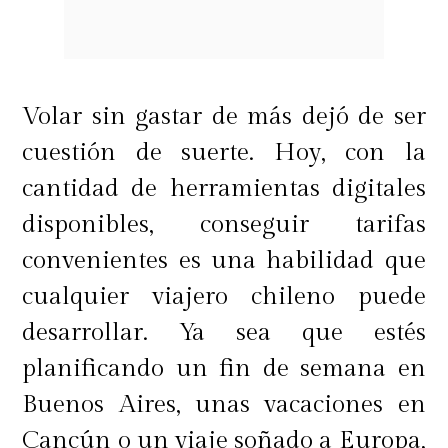
Volar sin gastar de más dejó de ser
Otra de sus recomendaciones es
cuestión de suerte. Hoy, con la
Machu Picchu,
"que
es ideal para
cantidad de herramientas digitales
parejas, mamás o papás con sus
disponibles, conseguir tarifas
hijos mayores de 10 años
".
En esta
convenientes es una habilidad que
línea, agrega que
"es uno de los hits
cualquier viajero chileno puede
de Sudamérica, porque al igual que
desarrollar. Ya sea que estés
San Pedro es época donde no llueve,
planificando un fin de semana en
por lo tanto son los mejores meses
Buenos Aires, unas vacaciones en
para ir, de hecho es la temporada
Cancún o un viaje soñado a Europa,