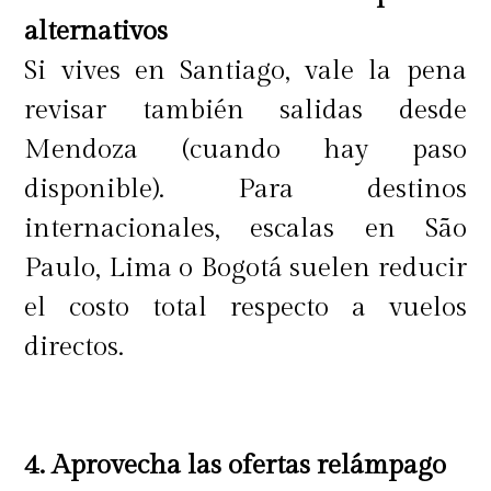
recomendable es viajar liviano, es
alternativos
bueno planificar un vestuario que
Si vives en Santiago, vale la pena
pueda ajustarse y combinarse con
revisar también salidas desde
facilidad y, sobre todo, ropa cómoda.
Mendoza (cuando hay paso
En el caso de viajar al sur de Chile el
disponible). Para destinos
vestuario térmico es muy útil"
internacionales, escalas en São
agrega.
Paulo, Lima o Bogotá suelen reducir
el costo total respecto a vuelos
directos.
En relación con el trayecto sobre
todo si es en avión, el periodista
experto en viaje sugiere trasladarse
4. Aprovecha las ofertas relámpago