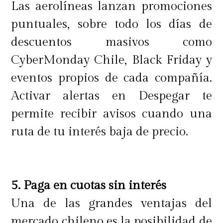
con juguetes o elementos que
Las aerolíneas lanzan promociones
permitan la distracción de los
puntuales, sobre todo los días de
menores, para poder evitar un estrés
descuentos masivos como
adicional.
CyberMonday Chile, Black Friday y
eventos propios de cada compañía.
Activar alertas en Despegar te
En caso de viajar con menores de
permite recibir avisos cuando una
edad y con uno de sus dos padres, es
ruta de tu interés baja de precio.
importante no olvidar los permisos y
autorizaciones correspondientes.
5. Paga en cuotas sin interés
Una de las grandes ventajas del
mercado chileno es la posibilidad de