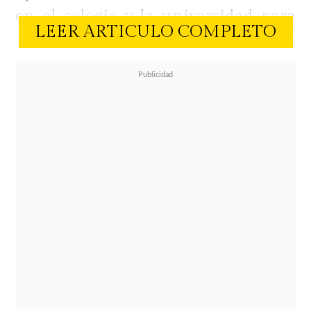
en el colegio y la universidad para
LEER ARTICULO COMPLETO
arrancarse del estrés de la ciudad o
para renovar energías.
Claudio
Iturra
, fundador de Masai Travel,
nos comparte de sus imperdibles
para el mes de julio y el resto de
nuestro invierno.
Para el periodista y experto en
viajes, los chilenos están
aprovechando cada vez más las
vacaciones de invierno.
"Me ha