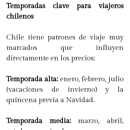
colonial que aún conserva parte de
Temporadas clave para viajeros
la cultura Inca. Entre los lugares
chilenos
destacados que los turistas
conocerán en el viaje, destacan San
Chile tiene patrones de viaje muy
Blas, el barrio de los artesanos, el
marcados que influyen
Palacio Inca Roca, Pisac, ubicado en
directamente en los precios:
el Valle Sagrado de los Incas o las
salineras de Maras. ¡Inolvidable
Temporada alta:
enero, febrero, julio
para crear recuerdos con los niños!
(vacaciones de invierno) y la
quincena previa a Navidad.
Parque Nacional Torres del Paine, la
Temporada media:
marzo, abril,
Octava Maravilla del Mundo:
En