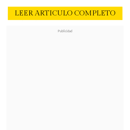
LEER ARTICULO COMPLETO
La pareja anunció su relación
instantes previos a subirse al avión
que los llevaría a
Cancún
a pasar
unas pequeñas vacaciones.
"Sí, estamos juntos"
, expresó el
conductor de CHV a LUN, mientras
que La Fiera agregó
"Lo estamos
pasando bien".