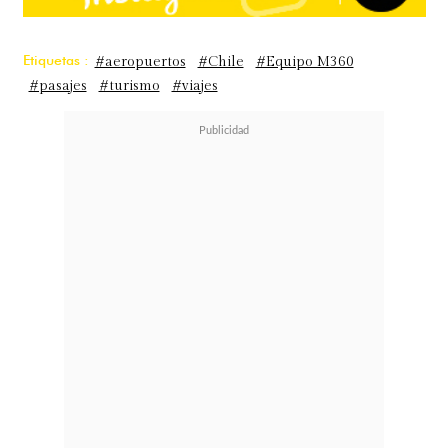
Etiquetas :
#aeropuertos
#Chile
#Equipo M360
#pasajes
#turismo
#viajes