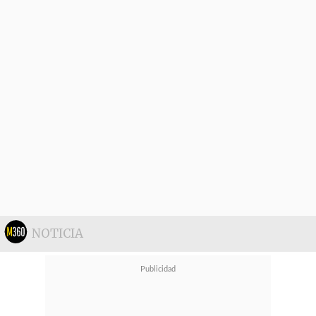
destino de fuera de Chile a dentro
del país, debido a que a Luis
Jiménez no le alcanzaban los días
libres debido a su trabajo en
Palestino.
NOTICIA