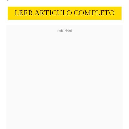
LEER ARTICULO COMPLETO
Este jueves, se realizó la segunda
Cuenta Pública de Gabriel Boric,
quien como era de esperar, no usó
corbata. El discurso no sólo destacó
por su extensión (más de tres horas),
sino también por su llamado a la
unidad como chilenos.
Mientras los invitados y autoridades
escuchaban al mandatario dentro
del salón del Congreso Nacional,