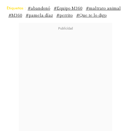
Etiquetas :
#abandonó
#Equipo M360
#maltrato animal
#M360
#pamela díaz
#perrito
#Que te lo digo