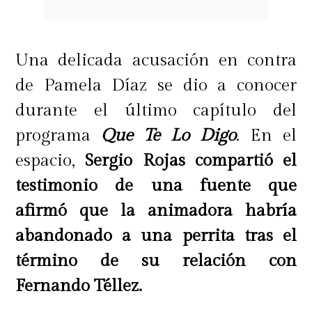
Una delicada acusación en contra
de Pamela Díaz se dio a conocer
durante el último capítulo del
programa
Que Te Lo Digo
. En el
Quien destacó la elegancia de sus
espacio,
Sergio Rojas compartió el
peludos "colegas", fue
Brownie, el
testimonio de una fuente que
perrito presidencial,
que desde
afirmó que la animadora habría
Punta Arenas, ciudad donde vive
abandonado a una perrita tras el
con los Boric Font, resaltó el look de
término de su relación con
sus amigos.
Fernando Téllez.