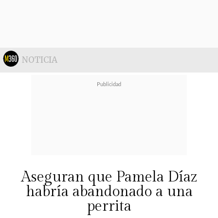
NOTICIA
"
Son perritos comunitarios. Hay
Aseguran que Pamela Díaz
unos que llevan 10 años. Sharon y
habría abandonado a una
Betún son los más antiguos (...) Lo
perrita