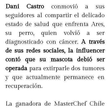
Dani Castro
conmovió a sus
permiten perros en las áreas
seguidores al compartir el delicado
designadas de los terrenos del hotel.
estado de salud que enfrenta Ares,
No se admiten perros en la piscina,
su perro, quien volvió a ser
el gimnasio, el spa, las tiendas
diagnosticado con cáncer.
A través
minoristas, las instalaciones de golf
de sus redes sociales, la influencer
ni en la playa.
contó que su mascota debió ser
operada
para extirparle dos tumores
La persona interesadas, explica
y que actualmente permanece en
Trullen, deben consultar con su
recuperación.
agencia de viajes ya que existe un
número determinado de
La ganadora de MasterChef Chile
habitaciones que aceptan mascota.