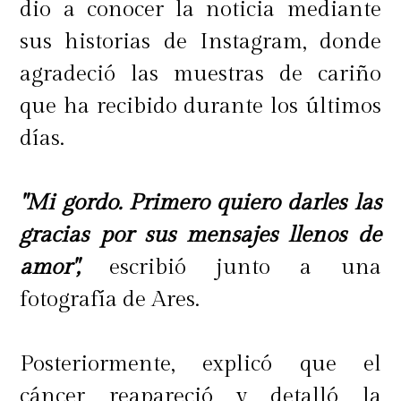
dio a conocer la noticia mediante
"Al momento del check in, el dueño
sus historias de Instagram, donde
deberá mostrar el
Certificado de
agradeció las muestras de cariño
vacunación del veterinario y
que ha recibido durante los últimos
evidencia de tratamiento continuo
días.
contra las pulgas y garrapatas
",
agrega. También es importante
"Mi gordo. Primero quiero darles las
revisar las indicaciones de cada país
gracias por sus mensajes llenos de
en cuanto al ingreso de mascotas.
amor",
escribió junto a una
fotografía de Ares.
Para mayor información puedes
visitar
www.mundoviajesreps.com
Posteriormente, explicó que el
cáncer reapareció y detalló la