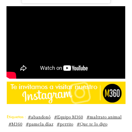
Etiquetas :
#abandonó
#Equipo M360
#maltrato animal
#M360
#pamela díaz
#perrito
#Que te lo digo