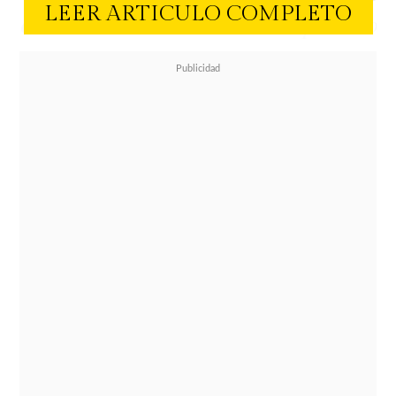
LEER ARTICULO COMPLETO
durante sus vacaciones
. Es por eso
que varios hoteles en el Caribe
ofrecen esta alternativa a los
viajeros pet lovers, pero siempre
resguardando la estadía y
experiencia de viaje de los demás
huéspedes ",
afirma Gonzalo Trullen,
gerente comercial de Mundoviajes,
empresa con más de 15 años de
experiencia en viajes al Caribe.
Los hoteles Zoetry, Dreams, Secrets,