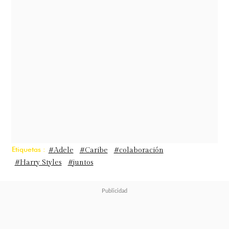
que sí está claro son dos cosas:
la
primera es que cualquiera sea el
tipo de relación que se está gestando
entre los dos, a nosotras nos encanta
por igual pensar en una linda
amistad, romance o la posibilidad
de escuchar un dueto de este
calibre.
Etiquetas :
#Adele
#Caribe
#colaboración
#Harry Styles
#juntos
Harry de 25 años, es un fanático de
Adele según ha dado cuenta en el
pasado.
"Creo que ella lidera con el
ejemplo, es la más grande, es