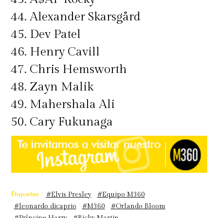
44. Alexander Skarsgård
45. Dev Patel
46. Henry Cavill
47. Chris Hemsworth
48. Zayn Malik
49. Mahershala Ali
50. Cary Fukunaga
Etiquetas :
#Elvis Presley
#Equipo M360
#leonardo dicaprio
#M360
#Orlando Bloom
#Príncipe Harry
#Ricky Martin