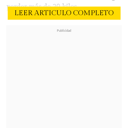
perder más de 20 kilos.
LEER ARTICULO COMPLETO
Ambos exitosos cantantes fueron
captados por los lentes de los
paparazzis mientras pasaban
tiempo juntos en una playa de
Anguila, en el Caribe.
Los motivos de su estadía en el
paradisíaco destino son
desconocidas, de manera que podría
tratarse de trabajo o diversión.
Lo