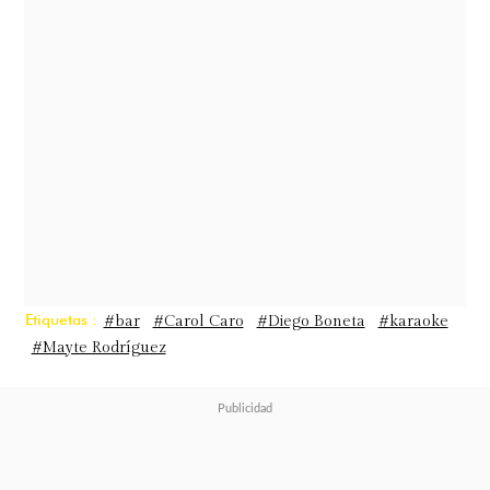
Diego llegaron en primera instancia
al Restaurante 040, donde comieron
tapas. Luego, subieron a la azotea
del local, donde se encuentra el Bar
Room 09, lugar al que han ido
artistas internacionales, como Pearl
Jam y Coldplay.
Etiquetas :
#bar
#Carol Caro
#Diego Boneta
#karaoke
#Mayte Rodríguez