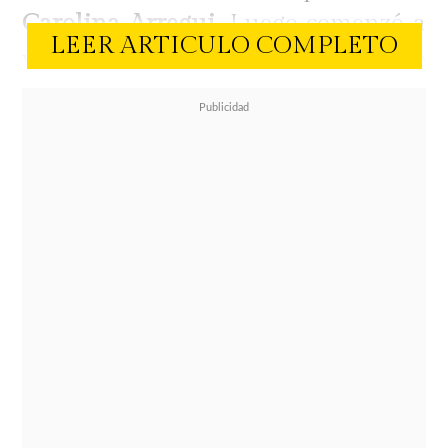
Carolina Arregui
. Luego comenzó a
LEER ARTICULO COMPLETO
viralizarse una foto donde ambos se
están
besando
en un restaurante.
Ahora
LUN
aseguró que la pareja
fue vista este sábado en un bar del
barrio Bellavista (Santiago),
disfrutando de una romántica cita e
incluso terminó cantando karaoke.
De acuerdo a la información
entregada por el medio, Mayte y