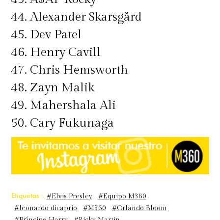
44. Alexander Skarsgård
45. Dev Patel
46. Henry Cavill
47. Chris Hemsworth
48. Zayn Malik
49. Mahershala Ali
50. Cary Fukunaga
Etiquetas :
#Elvis Presley
#Equipo M360
#leonardo dicaprio
#M360
#Orlando Bloom
#Príncipe Harry
#Ricky Martin