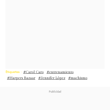
más crédito",
expresó la madre de
dos hijos.
Etiquetas :
#Carol Caro
#entrenamiento
#Harpers Bazaar
#Jennifer López
#machismo