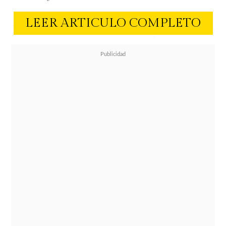
LEER ARTICULO COMPLETO
La cantante vistió un traje de baño
elegante y mostró los avances del
arduo entrenamiento que tiene con
su novio Alex Rodriguez.
La intérprete habló de cómo se
siente con el éxito que ha alcanzado
"Me siento muy orgullosa de haber
sobrevivido tanto como lo he hecho
en este negocio. En este momento de
mi vida, estoy tratando de darme