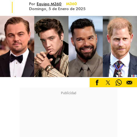
Por
Equipo M360
M360
Domingo, 5 de Enero de 2025
"Finalmente dices:
"Espera, no estoy
mintiendo. He estado haciendo esto
por mucho tiempo. Esto no es un
error. Trabajé duro para estar aquí".
¿Y sabes qué? Felicidades a mí por
eso, no de una manera arrogante.