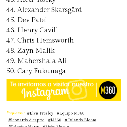
44. Alexander Skarsgård
45. Dev Patel
46. Henry Cavill
47. Chris Hemsworth
48. Zayn Malik
49. Mahershala Ali
50. Cary Fukunaga
Etiquetas :
#Elvis Presley
#Equipo M360
#leonardo dicaprio
#M360
#Orlando Bloom
#Príncipe Harry
#Ricky Martin