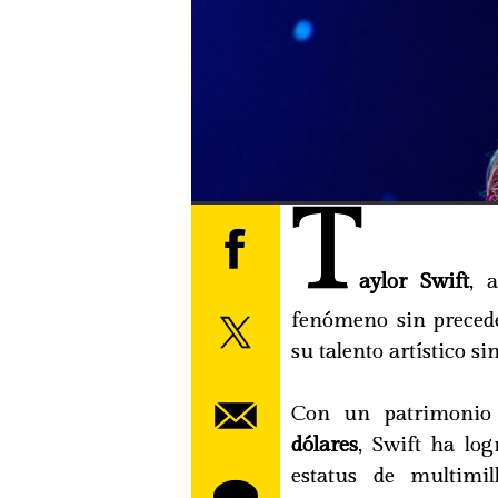
T
aylor Swift
, 
fenómeno sin precede
su talento artístico s
Con un patrimoni
dólares
, Swift ha log
estatus de multimi