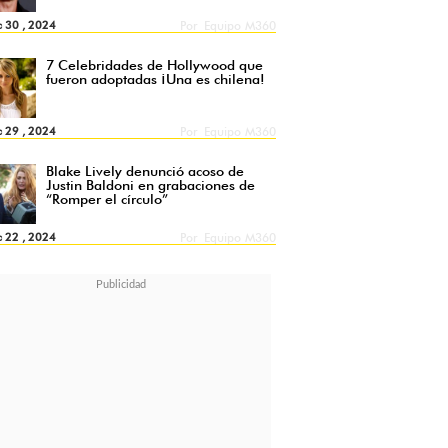
c 30 , 2024
Por
Equipo M360
7 Celebridades de Hollywood que
fueron adoptadas ¡Una es chilena!
c 29 , 2024
Por
Equipo M360
Blake Lively denunció acoso de
Justin Baldoni en grabaciones de
“Romper el círculo”
c 22 , 2024
Por
Equipo M360