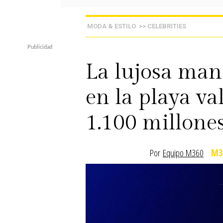
MODA & ESTILO
>> CELEBRITIES
La lujosa man
en la playa v
1.100 millones
Por
Equipo M360
M3