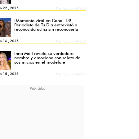
v 22 , 2025
Por
Equipo M360
¡Momento viral en Canal 13!
Periodista de Tu Día entrevistó a
reconocida actriz sin reconocerla
v 16 , 2025
Por
Equipo M360
Inna Moll revela su verdadero
nombre y emociona con relato de
sus inicios en el modelaje
v 15 , 2025
Por
Equipo M360