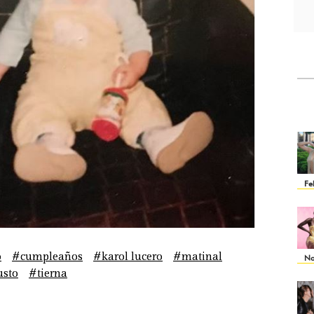
Fe
o
#cumpleaños
#karol lucero
#matinal
No
sto
#tierna