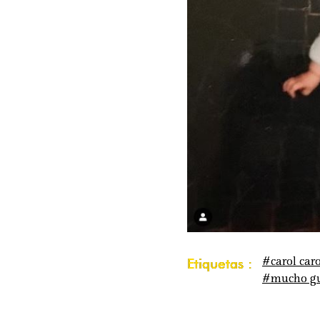
#carol car
Etiquetas :
#mucho gu