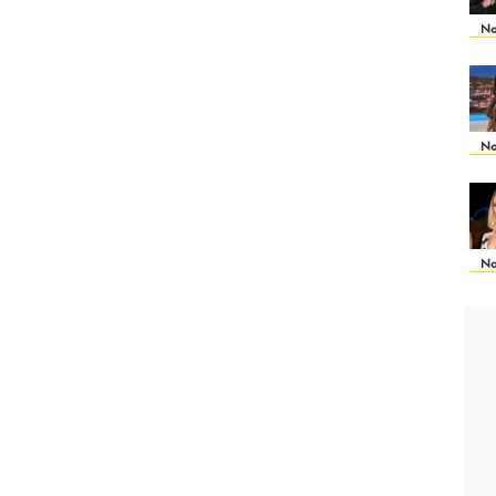
No
No
No