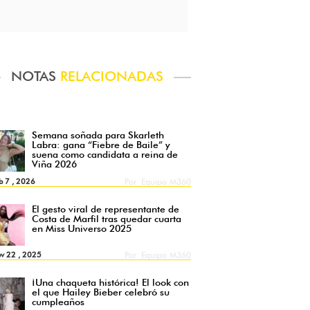
NOTAS
RELACIONADAS
Semana soñada para Skarleth
Labra: gana “Fiebre de Baile” y
suena como candidata a reina de
Viña 2026
b 7 , 2026
Por
Equipo M360
El gesto viral de representante de
Costa de Marfil tras quedar cuarta
en Miss Universo 2025
v 22 , 2025
Por
Equipo M360
¡Una chaqueta histórica! El look con
el que Hailey Bieber celebró su
cumpleaños