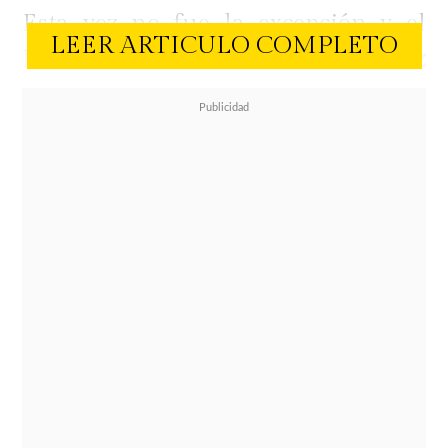
Esta vez no fue la excepción y el
LEER ARTICULO COMPLETO
hermano de
Steffi Méndez
compartió varias postales donde
deja ver parte de su cuerpo. En el
registro más antiguo se puede ver
con parte de su torso y rostro
pintado.
Luego en el resto de las
instantáneas se le ve tapado con
una sábana en la que se puede ver
su trasero y algunos tatuajes.