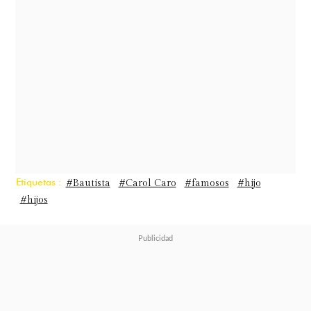
poco para el costado y el pelo
larguísimo con una trenza como lo
uso a veces ahora. Creo que me
parezco a @bautibomba9 a esta
edad, ustedes que dicen?"
escribió la
ex pareja de Benjamín Vicuña.
Etiquetas :
#Bautista
#Carol Caro
#famosos
#hijo
#hijos