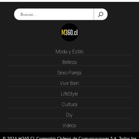
Moda y Estilo
Belleza
Sexo Pareja
Vivir Bien
LifeStyle
Cultura
Diy
Videos
© 2016 M360.CL Compañía Chilena de Comunicaciones S.A. Todos los