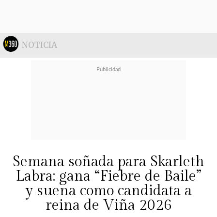
falleció en 2012.
"Muy parecida a
Bauti,Igual a Blanca", Te pareces a tu
bella princesa Blanquita y a tu
NOTICIA
príncipe bello Bauti,Sisi se re parece
a vos bauty...y blanca tmbn,Si es
cierto bauti es muy parecido. Y
blanquita es una copia a ti 🌟🌟🌟🌟
🌟",
son algunos de los mensajes.
Semana soñada para Skarleth
Labra: gana “Fiebre de Baile”
y suena como candidata a
reina de Viña 2026