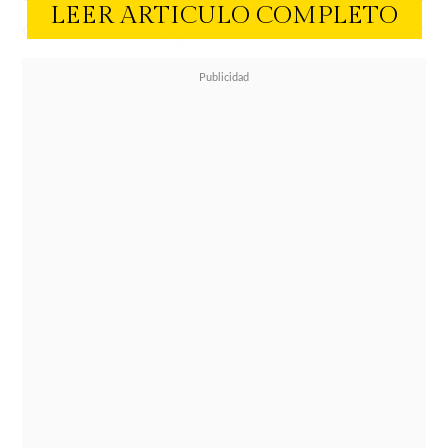
LEER ARTICULO COMPLETO
de 10 años y ya cuenta con más de
141 mil "Me Gusta". También se
leen cientos de comentarios que
responden a la pregunta que
formuló Pampita, si es que se parece
a su hijo mayor
Bautista.
"Hoy mi tía me mandó esta foto y
como justo es jueves de recuerdos la
quise compartir. Tengo 10 años y
estoy en la casa de mis abuelos.
Tengo flequillo que se me fue un