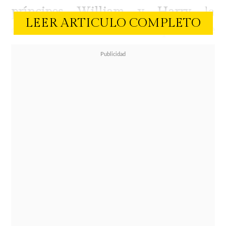
príncipes William y Harry
la
LEER ARTICULO COMPLETO
devastadora noticia:
su padre se
encuentra en una fase crítica de su
enfermedad
.
El monarca, quien está próximo a
cumplir 76 años, ha experimentado
un significativo
deterioro en su
salud desde que se le diagnosticó
cáncer
a principios de año.
Los tratamientos, que ahora son de