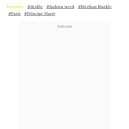
Etiquetas :
#desfile
#fashion week
#Meghan Markle
#París
#Príncipe Harry