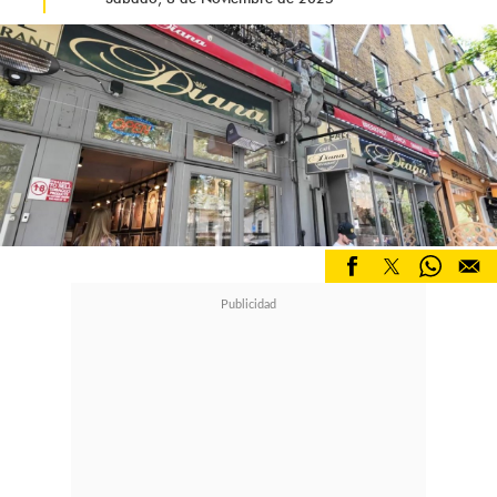
Este momento crucial para la
monarquía británica podría traer
consigo cambios significativos en la
estructura de la realeza.
La posibilidad de una regencia o
abdicación plantea interrogantes
sobre el futuro papel del príncipe
William
en el Reino Unido, así
como sobre el legado del breve pero
desafiante reinado de Carlos III,
marcado por diversos retos desde sus