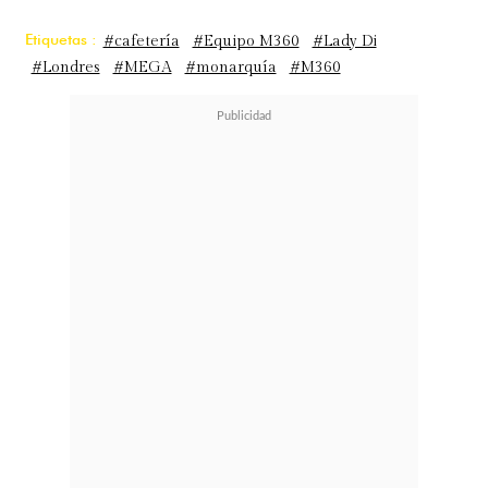
Etiquetas :
#cafetería
#Equipo M360
#Lady Di
#Londres
#MEGA
#monarquía
#M360