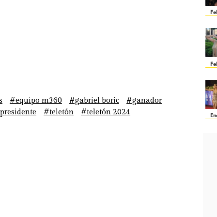
Fe
Fe
s
#equipo m360
#gabriel boric
#ganador
presidente
#teletón
#teletón 2024
En