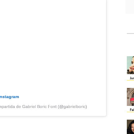
Ju
Instagram
partida de Gabriel Boric Font (@gabrielboric)
Fe