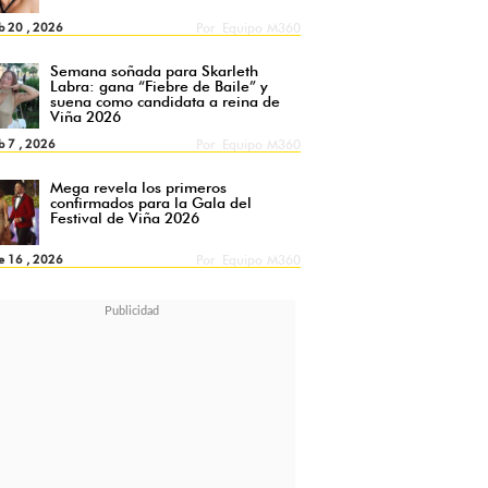
b 20 , 2026
Por
Equipo M360
Semana soñada para Skarleth
Labra: gana “Fiebre de Baile” y
suena como candidata a reina de
Viña 2026
b 7 , 2026
Por
Equipo M360
Mega revela los primeros
confirmados para la Gala del
Festival de Viña 2026
e 16 , 2026
Por
Equipo M360