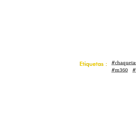
#chaqueta
Etiquetas :
#m360
#