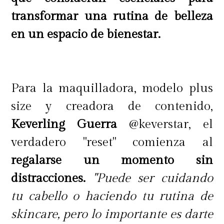
liviana y en tonos oscuros. Proteger
transformar una rutina de belleza
tus ojos de la radiación ultravioleta
en un espacio de bienestar.
es tan importante como proteger tu
piel.
Para la maquilladora, modelo plus
También, otra de las formas más
size y creadora de contenido,
efectivas de proteger tu piel del sol
Keverling Guerra
@keverstar, el
es buscar sombra, vestir ropa manga
verdadero "reset" comienza al
larga y pantalones largos, también
regalarse un momento sin
hay ropa que viene con protección
distracciones.
"Puede ser cuidando
ultravioleta que bloquea por
tu cabello o haciendo tu rutina de
completo los rayos UV. Los colores
skincare, pero lo importante es darte