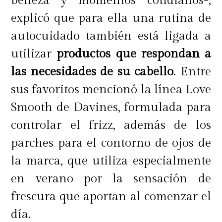
belleza y momentos cotidianos-,
explicó que para ella una rutina de
autocuidado también está ligada a
utilizar
productos que respondan a
¿Qué tipos de protectores solares
las necesidades de su cabello
. Entre
hay?
sus favoritos mencionó la línea Love
Smooth de Davines, formulada para
controlar el frizz, además de los
Es sumamente necesario realizar
parches para el contorno de ojos de
una exposición al sol en verano de
la marca, que utiliza especialmente
forma segura y responsable ya que
en verano por la sensación de
los rayos pueden influir de manera
frescura que aportan al comenzar el
perjudicial en el bienestar del
día.