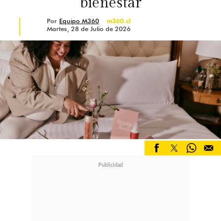
bienestar
Por
Equipo M360
m360.cl
Martes, 28 de Julio de 2026
¿Qué ayuda a cuidar la piel de los
efectos del sol?
El protector solar isdin es esencial
para proteger la piel de los efectos
del sol. Es aconsejable elegir un
protector solar de amplio espectro
con un factor de protección solar
(FPS) de al menos 30, y debe