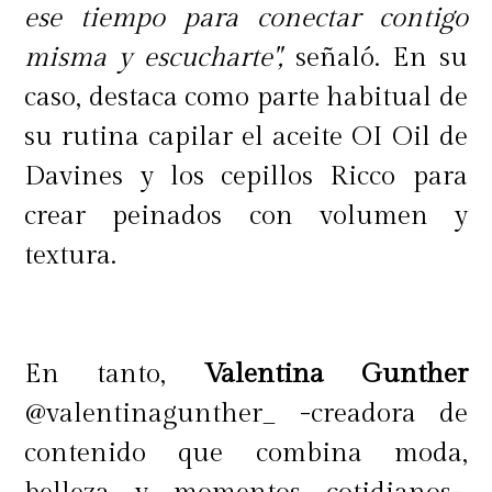
más oscuros y los tejidos apretados
ese tiempo para conectar contigo
proporcionan una mejor protección.
misma y escucharte",
señaló. En su
caso, destaca como parte habitual de
su rutina capilar el aceite OI Oil de
Davines y los cepillos Ricco para
crear peinados con volumen y
textura.
En tanto,
Valentina Gunther
@valentinagunther_ -creadora de
contenido que combina moda,