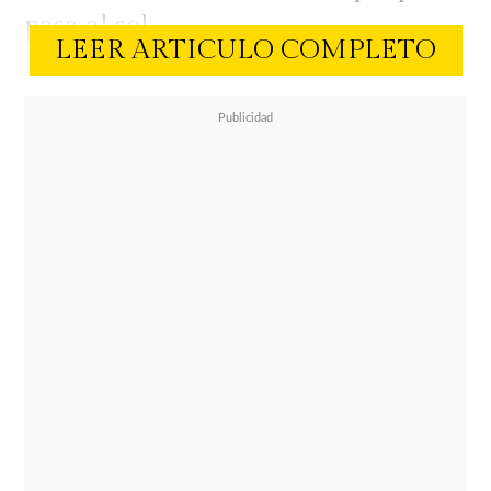
pasa al sol.
LEER ARTICULO COMPLETO
Proteger la piel de los rayos solares
debe ser una prioridad durante todo
el año, ya que sus efectos y las
consecuencias de exponerse sin
protector o
bloqueador isdin
pueden
ser muy negativos, como estropear
la piel y potenciar la aparición de
ciertas enfermedades.