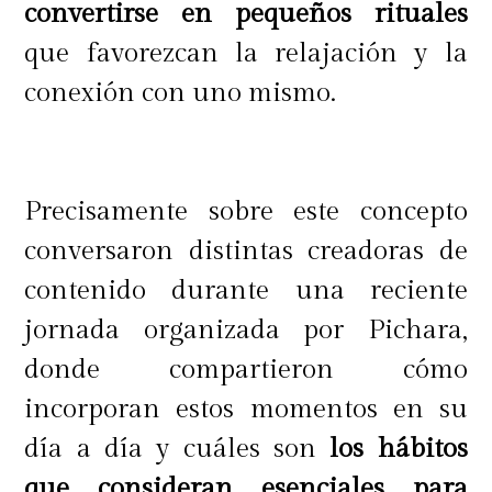
tomar sol durante más de media
convertirse en pequeños rituales
hora seguida al día, la exposición
que favorezcan la relajación y la
debe ser gradual aproximadamente
conexión con uno mismo.
de 10 a 15 minutos y si el cuerpo
está en movimiento mucho mejor.
Precisamente sobre este concepto
conversaron distintas creadoras de
Por otro lado, hay otros accesorios
contenido durante una reciente
además del bloqueador solar isdin
jornada organizada por Pichara,
que pueden ayudar a disminuir el
donde compartieron cómo
efecto de los rayos del sol sobre el
incorporan estos momentos en su
cuerpo y la piel, como por ejemplo
día a día y cuáles son
los hábitos
los gorros, anteojos de sol, y la ropa
que consideran esenciales para