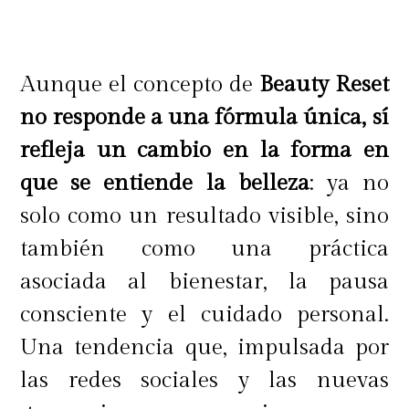
cuerpo en general. En ese caso el
protector solar la roche posay y el
bloqueador solar la roche posay son
Aunque el concepto de
Beauty Reset
los productos que mejor cuidarán la
no responde a una fórmula única, sí
piel y la salud de la misma.
refleja un cambio en la forma en
que se entiende la belleza
: ya no
solo como un resultado visible, sino
Pero, ¿en qué se diferencian el
también como una práctica
bloqueador del protector solar?, no
asociada al bienestar, la pausa
son lo mismo aunque su función es
consciente y el cuidado personal.
similar. Por un lado el protector es
Una tendencia que, impulsada por
el encargado de reducir la cantidad
las redes sociales y las nuevas
de rayos que ingresan a la piel y