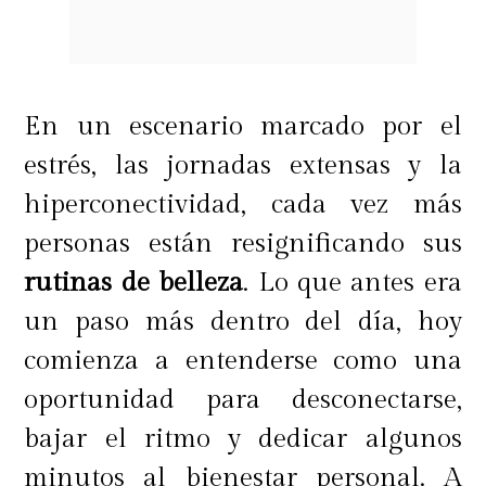
y además, para que su efecto sea
efectivo hay que aplicarlo 30
minutos antes de exponerte al sol
En un escenario marcado por el
para que pueda ser absorbido
estrés, las jornadas extensas y la
adecuadamente por la piel.
hiperconectividad, cada vez más
personas están resignificando sus
rutinas de belleza
. Lo que antes era
Como mencionamos anteriormente,
un paso más dentro del día, hoy
es importante cubrir todas las partes
comienza a entenderse como una
del cuerpo expuestas al sol. Para los
oportunidad para desconectarse,
labios existen bálsamos que le
bajar el ritmo y dedicar algunos
otorga hidratación y contrarrestan
minutos al bienestar personal. A