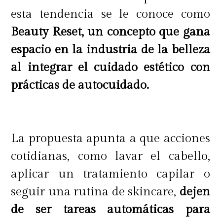
los efectos de sequedad que provoca
esta tendencia se le conoce como
el sol.
Beauty Reset, un concepto que gana
espacio en la industria de la belleza
al integrar el cuidado estético con
Además, es importante evitar el sol a
prácticas de autocuidado.
las horas del mediodía, en la
medida de lo posible se recomienda
no exponerse entre las 12 del
La propuesta apunta a que acciones
mediodía y las 4 de la tarde, ya que
cotidianas, como lavar el cabello,
son las peores horas por la
aplicar un tratamiento capilar o
intensidad del sol y es cuando más
seguir una rutina de skincare,
dejen
se puede dañar la piel. No hay que
de ser tareas automáticas para