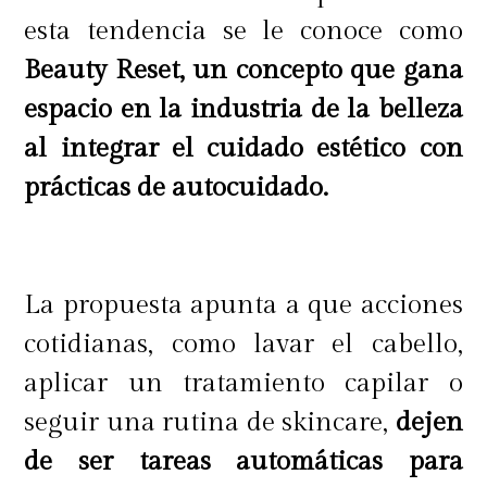
esta tendencia se le conoce como
usada como una limpieza energética
Beauty Reset, un concepto que gana
desde el punto de vista de la
espacio en la industria de la belleza
desintoxicación de las energías
al integrar el cuidado estético con
negativas, o sea, para eliminar
prácticas de autocuidado.
puntos negros, acné, impurezas."
La propuesta apunta a que acciones
cotidianas, como lavar el cabello,
aplicar un tratamiento capilar o
seguir una rutina de skincare,
dejen
de ser tareas automáticas para