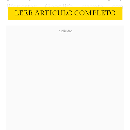
Bienestar Goodlife cuenta con
LEER ARTICULO COMPLETO
atractivas alternativas.
MASCARILLAS HIDRATANTES,
ANTIAGE Y ANTIBRILLO
Los tratamientos en base a
mascarillas
son cada vez más
populares y hay para todos los
gustos. Si lo que buscamos es