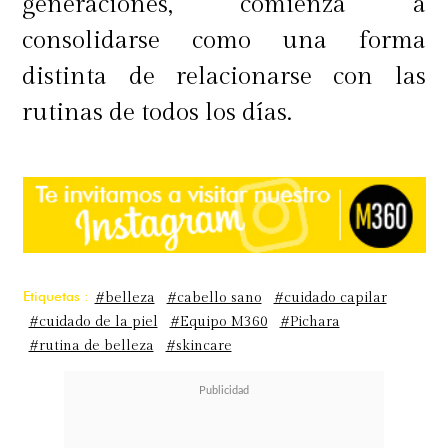
generaciones, comienza a
durezas de la piel",
agrega la
consolidarse como una forma
especialista de Goodlife.
distinta de relacionarse con las
rutinas de todos los días.
Mascarillas y tratamientos faciales
que puedes regalar como giftcards
para renovar las energías del nuevo
año. Las consigues contactando al
Etiquetas :
#belleza
#cabello sano
#cuidado capilar
whatsapp de Goodlife
#cuidado de la piel
#Equipo M360
#Pichara
+56939489688 o en su Instagram
#rutina de belleza
#skincare
@goodlifehuechuraba.