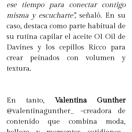
ese tiempo para conectar contigo
"logra rejuvenecimiento de rostro,
misma y escucharte",
señaló. En su
cuello y escote, levantamiento de
caso, destaca como parte habitual de
párpados y pómulos, además de un
su rutina capilar el aceite OI Oil de
efecto tensor progresivo, lo que
Davines y los cepillos Ricco para
permite reducir la flacidez y al
crear peinados con volumen y
mismo tiempo, tonificar la piel"
.
textura.
Es ideal para combatir el cansancio
En tanto,
Valentina Gunther
del año, que se comienza a reflejar
@valentinagunther_ -creadora de
en el rostro, "reduce ojeras y bolsas,
contenido que combina moda,
papada y es un excelente