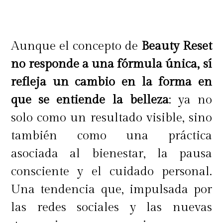
superficiales de acné y estrías rojas,
minimiza manchas y pecas"
, explica
la cosmetóloga.
Aunque el concepto de
Beauty Reset
no responde a una fórmula única, sí
refleja un cambio en la forma en
Además, otorga otros beneficios:
que se entiende la belleza
: ya no
"estimula la producción de colágeno,
solo como un resultado visible, sino
elimina líneas finas, reduce arrugas
también como una práctica
y minimiza la flacidez de la piel.
asociada al bienestar, la pausa
También combate el
consciente y el cuidado personal.
fotoenvejecimiento, es decir,
Una tendencia que, impulsada por
rejuvenece la piel dañada por el sol y
las redes sociales y las nuevas
disminuye la hiperqueratosis o