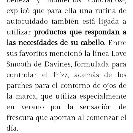
belleza y momentos cotidianos-,
reafirmante corporal", añade.
explicó que para ella una rutina de
autocuidado también está ligada a
utilizar
productos que respondan a
El procedimiento Hydra Beauty, en
las necesidades de su cabello
. Entre
tanto, es ideal para aquellos que
sus favoritos mencionó la línea Love
sufren por la resequedad de la piel.
Smooth de Davines, formulada para
Este tratamiento permite limpiar la
controlar el frizz, además de los
piel de manera efectiva ya que,
parches para el contorno de ojos de
"elimina puntos negros y blancos,
la marca, que utiliza especialmente
mejora la circulación de la sangre en
en verano por la sensación de
la piel. Además, descongestiona
frescura que aportan al comenzar el
bolsas y ojeras, reduce cicatrices
día.