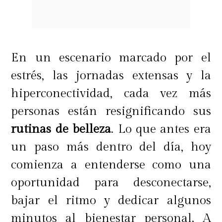
cabeza que afecta a mujeres y
hombres, pero con el tratamiento
Shine Stop pueden ponerle fin. "Es
En un escenario marcado por el
una mascarilla de carbón activo que
estrés, las jornadas extensas y la
permite controlar la glándula
hiperconectividad, cada vez más
sebácea para reducir la oleosidad en
personas están resignificando sus
la piel. Es un tratamiento indicado
rutinas de belleza
. Lo que antes era
para las pieles grasas aceitosas",
un paso más dentro del día, hoy
explica Aracely Inostroza.
comienza a entenderse como una
oportunidad para desconectarse,
bajar el ritmo y dedicar algunos
Latife señala, además, que
"la
minutos al bienestar personal. A
mascarilla de carbón puede ser