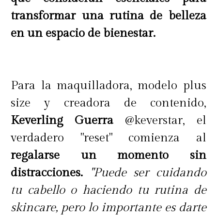
transformar una rutina de belleza
Estos tratamientos se pueden
en un espacio de bienestar.
complementar con tecnología de
última generación, porque Goodlife
cuenta con aparatología para
Para la maquilladora, modelo plus
realizar procedimientos Hifu 7D e
size y creadora de contenido,
Hidra Beauty.
Keverling Guerra
@keverstar, el
verdadero "reset" comienza al
regalarse un momento sin
Hifu 7D es un lifting facial sin
distracciones.
"Puede ser cuidando
cirugía, que permite atenuar
tu cabello o haciendo tu rutina de
arrugas y líneas de expresión,
skincare, pero lo importante es darte
explica la cosmetóloga y agrega,