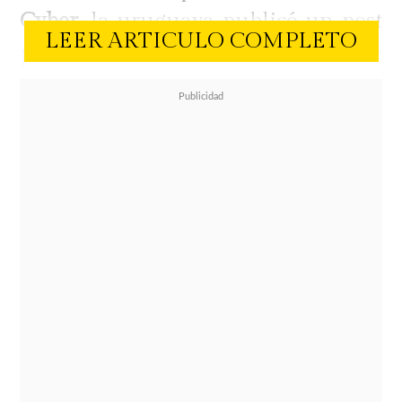
Cyber
, la uruguaya publicó un post
LEER ARTICULO COMPLETO
para dar a conocer los descuentos de
sus productos. Como imagen de
apoyo utilizó dos imágenes, una de
septiembre del 2021 y otra de
diciembre del mismo año. En la
segunda se ve parte del resultado
que obtuvo con pocos meses de
consumo de Vitalau.