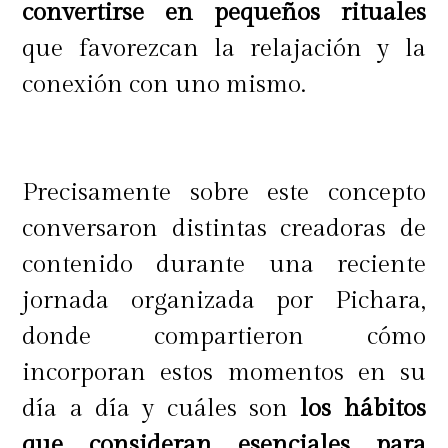
maquillaje, controla el brillo y su
convertirse en pequeños rituales
fórmula suave brinda un acabado
que favorezcan la relajación y la
mate y natural, sin dejar la piel seca
conexión con uno mismo.
ni densa.
Precisamente sobre este concepto
¿Algunas de sus características?
conversaron distintas creadoras de
contenido durante una reciente
jornada organizada por Pichara,
● No comedogénico y translúcido.
donde compartieron cómo
● 16 horas de duración.
incorporan estos momentos en su
● A prueba de manchas, sudor y
día a día y cuáles son
los hábitos
humedad.
que consideran esenciales para