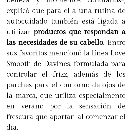
belleza y momentos cotidianos-,
maquillaje al doble, prueba la
explicó que para ella una rutina de
siguiente recomendación de Benefit:
autocuidado también está ligada a
utilizar
productos que respondan a
las necesidades de su cabello
. Entre
Paso 1:
sus favoritos mencionó la línea Love
Prepara y suaviza tu piel con The
Smooth de Davines, formulada para
POREfessional Matte Primer. Úsalo
controlar el frizz, además de los
como primer paso en tu rutina de
parches para el contorno de ojos de
maquillaje para matificar y mejorar
la marca, que utiliza especialmente
la apariencia de la piel.
en verano por la sensación de
frescura que aportan al comenzar el
día.