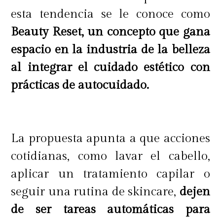
esta tendencia se le conoce como
Beauty Reset, un concepto que gana
espacio en la industria de la belleza
al integrar el cuidado estético con
prácticas de autocuidado.
The POREfessional Power Powder
La propuesta apunta a que acciones
cotidianas, como lavar el cabello,
¡Un paso más en tu rutina diaria
aplicar un tratamiento capilar o
marcará la diferencia! Este nuevo
seguir una rutina de skincare,
dejen
producto es un polvo que fija el
de ser tareas automáticas para