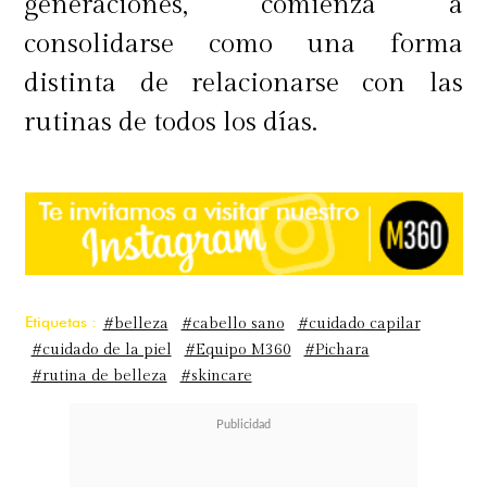
generaciones, comienza a
consolidarse como una forma
distinta de relacionarse con las
Encuentra todos los productos
rutinas de todos los días.
Benefit en tiendas Falabella o en
www.falabella.com
Etiquetas :
#belleza
#cabello sano
#cuidado capilar
#cuidado de la piel
#Equipo M360
#Pichara
#rutina de belleza
#skincare