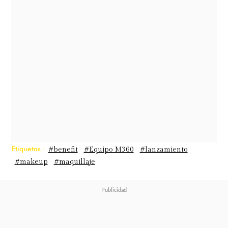
Etiquetas :
#benefit
#Equipo M360
#lanzamiento
#makeup
#maquillaje