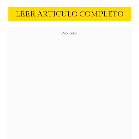
LEER ARTICULO COMPLETO
Y es que los expertos en control del
brillo están aquí para ayudarte
luego de una extensa jornada. ¿El
motivo? Estos productos
se
convertirán en tus compañeros
perfectos
para que tu maquillaje
dure horas, para minimizar la
apariencia de tus poros y matificar
tu piel ¿Qué esperas para
incorporarlos en tu rutina diaria?