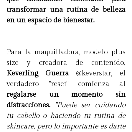
● El 94% afirma que minimiza al
transformar una rutina de belleza
instante la grasa y los brillos.***
en un espacio de bienestar.
● El 91% afirma que difumina los
poros al instante.***
● El 88% afirma que fija el
Para la maquilladora, modelo plus
maquillaje durante todo el día.***
size y creadora de contenido,
Keverling Guerra
@keverstar, el
verdadero "reset" comienza al
Sus principales ingredientes:
regalarse un momento sin
distracciones.
"Puede ser cuidando
tu cabello o haciendo tu rutina de
● Upsalita: mineral en polvo que
skincare, pero lo importante es darte