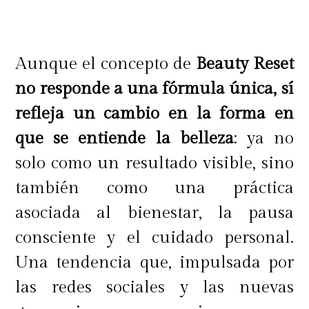
Paso 2:
Utiliza The POREfessional Power
Powder para difuminar tus poros al
Aunque el concepto de
Beauty Reset
instante, fijar el maquillaje y
no responde a una fórmula única, sí
controlar el brillo durante todo el
refleja un cambio en la forma en
día.
que se entiende la belleza
: ya no
solo como un resultado visible, sino
también como una práctica
Paso 3:
asociada al bienestar, la pausa
Aplica The POREfessional Super
consciente y el cuidado personal.
Setter para matificar
Una tendencia que, impulsada por
inmediatamente y fijar el
las redes sociales y las nuevas
maquillaje durante 16 horas.