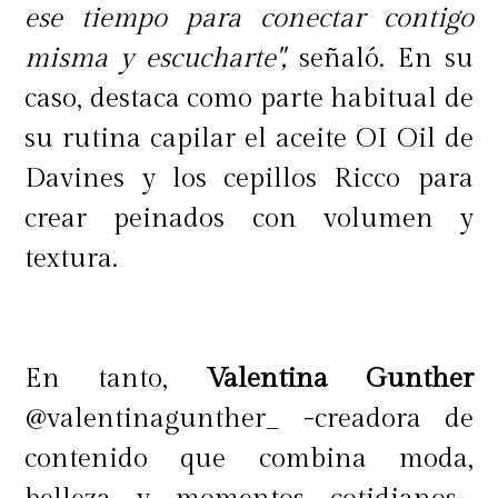
ayuda a absorber el exceso de sudor
ese tiempo para conectar contigo
superficial de la piel, brindando un
misma y escucharte",
señaló. En su
efecto mate al instante.
caso, destaca como parte habitual de
● Arcilla de Caolín: rica en
su rutina capilar el aceite OI Oil de
minerales, ayuda a absorber el
Davines y los cepillos Ricco para
exceso de grasa superficial de la piel.
crear peinados con volumen y
textura.
Benetip:
¡Prepara tu piel y fija tu
maquillaje el doble!
En tanto,
Valentina Gunther
@valentinagunther_ -creadora de
contenido que combina moda,
Si lo que buscas es fijar tu