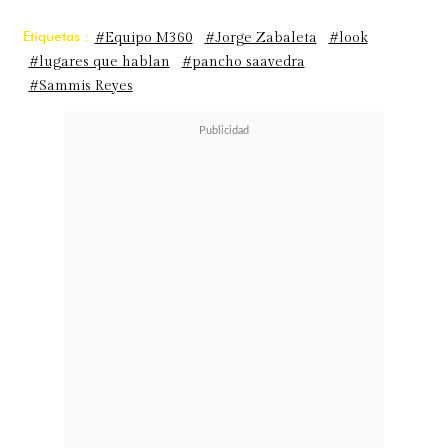
Etiquetas :
#Equipo M360
#Jorge Zabaleta
#look
#lugares que hablan
#pancho saavedra
#Sammis Reyes