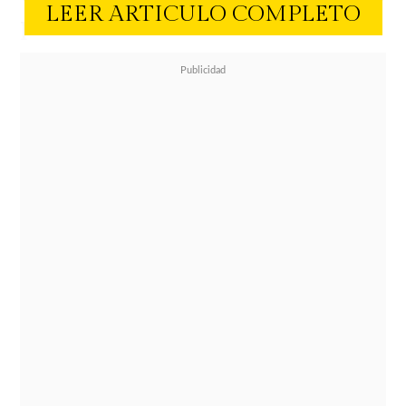
LEER ARTICULO COMPLETO
platinado.
El cambio no solo llamó la atención
por su audacia, sino que también
generó expectativas entre sus
seguidores sobre su próximo
proyecto televisivo. Montané dio
pistas sobre su participación en una
nueva producción al expresar:
"Se
viene nuevo personaje".
Durante el proceso de