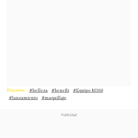
Etiquetas :
#belleza
#benefit
#Equipo M360
#lanzamiento
#maquillaje