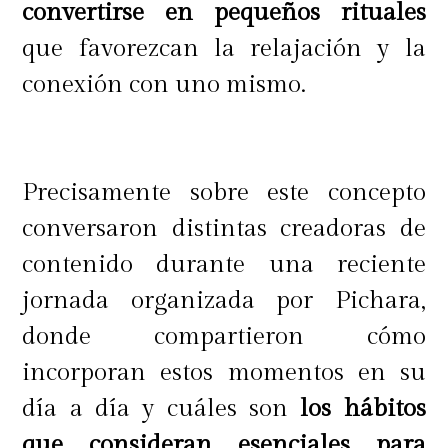
convertirse en pequeños rituales
limpia y uniforme. ¡Un match
que favorezcan la relajación y la
perfecto para pestañas únicas!
conexión con uno mismo.
Resultados
Precisamente sobre este concepto
A las 6 semanas:
conversaron distintas creadoras de
 El 95% dijo que las pestañas
contenido durante una reciente
lucen más llenas
jornada organizada por Pichara,
 El 93% dijo que las pestañas
donde compartieron cómo
lucen más gruesas
incorporan estos momentos en su
 El 96% dijo que mejora la
día a día y cuáles son
los hábitos
apariencia de las pestañas
que consideran esenciales para