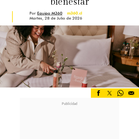
bienestar
Por
Equipo M360
m360.cl
Martes, 28 de Julio de 2026
Sólo se debe
aplicar su suave pincel
sobre la línea superior de las
pestañas
, las cuales deben estar
limpias y secas. Se debe dejar secar
de uno a dos minutos antes de
aplicar otros productos para el
cuidado de la piel.