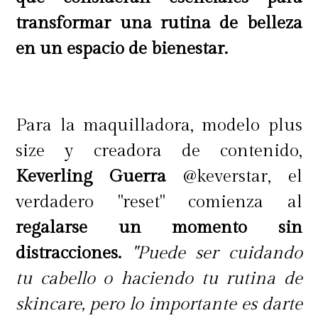
transformar una rutina de belleza
en un espacio de bienestar.
A las 12 semanas:
 El 94% dijo que las pestañas
lucen más voluminosas
Para la maquilladora, modelo plus
 El 98% dijo que las pestañas se
size y creadora de contenido,
sienten acondicionadas
Keverling Guerra
@keverstar, el
verdadero "reset" comienza al
regalarse un momento sin
*Autoevaluación de 129
distracciones.
"Puede ser cuidando
participantes durante 6 semanas.
tu cabello o haciendo tu rutina de
*Autoevaluación de 127
skincare, pero lo importante es darte
participantes durante 12 semanas