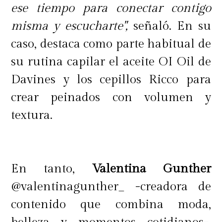
ese tiempo para conectar contigo
misma y escucharte",
señaló. En su
caso, destaca como parte habitual de
¿Dónde encontrarlo?
Ya puedes
su rutina capilar el aceite OI Oil de
correr a los stands de Benefit en
Davines y los cepillos Ricco para
tiendas Falabella o de manera
crear peinados con volumen y
online
acá.
textura.
En tanto,
Valentina Gunther
@valentinagunther_ -creadora de
contenido que combina moda,