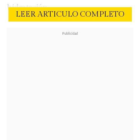
hidratación.
LEER ARTICULO COMPLETO
Además de dar
un aspecto más
saludable
, su fórmula personalizada
de extractos de plantas, proteínas de
arroz y vitaminas, contiene todo lo
necesario para que las pestañas se
vean exuberantes y se sientan
acondicionadas.