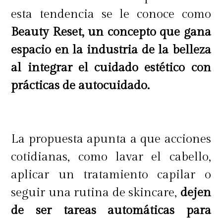
esta tendencia se le conoce como
multiplicando el aspecto de las
Beauty Reset, un concepto que gana
pestañas para un efecto de apertura
espacio en la industria de la belleza
de ojos instantáneo.
al integrar el cuidado estético con
prácticas de autocuidado.
Su
cepillo de fibra Full-Flex
diseñado a medida tiene una curva
La propuesta apunta a que acciones
de 40°
que se eleva de raíz a punta y
cotidianas, como lavar el cabello,
llega de esquina a esquina. Cuenta
aplicar un tratamiento capilar o
con fibras de ondas flexibles de
seguir una rutina de skincare,
dejen
origen natural que agarran, definen
de ser tareas automáticas para
y separan las pestañas de manera