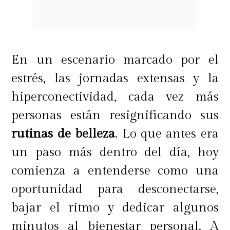
En un escenario marcado por el
estrés, las jornadas extensas y la
hiperconectividad, cada vez más
personas están resignificando sus
rutinas de belleza
. Lo que antes era
Asimismo, para lograr un resultado
un paso más dentro del día, hoy
mucho más impactante,
se
comienza a entenderse como una
recomienda utilizar Whoop Lash
oportunidad para desconectarse,
con la máscara de pestañas Fan Fest
,
bajar el ritmo y dedicar algunos
la cual extiende las pestañas de lado
minutos al bienestar personal. A
a lado, amplificando el volumen y