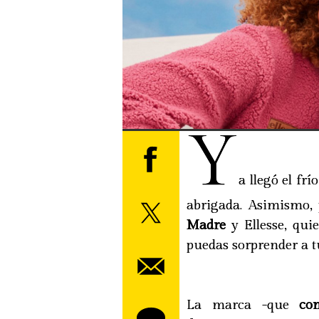
Y
a llegó el fr
abrigada. Asimismo, 
Madre
y Ellesse, qui
puedas sorprender a t
La marca -que
co