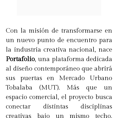
transformar prendas antiguas
. Este
espacio busca inspirar y entregar
herramientas a los clientes para
Con la misión de transformarse en
darle una segunda vida a su ropa,
un nuevo punto de encuentro para
ayudando a reducir el impacto
la industria creativa nacional, nace
ambiental de la moda.
Portafolio
, una plataforma dedicada
al diseño contemporáneo que abrirá
sus puertas en Mercado Urbano
Los talleres incluyen todo lo
Tobalaba (MUT). Más que un
necesario:
materiales, máquinas de
espacio comercial, el proyecto busca
coser y la orientación de
conectar distintas disciplinas
profesionales. No se requiere
creativas bajo un mismo techo,