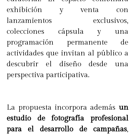
con algún atributo sostenible
exhibición y venta con
certificado o avalado por una
lanzamientos exclusivos,
entidad externa. Como parte del
colecciones cápsula y una
Compromiso R
, la tienda sigue
programación permanente de
ampliando su oferta de iniciativas
actividades que invitan al público a
sustentables, promoviendo así una
descubrir el diseño desde una
moda más consciente, accesible y
perspectiva participativa.
respetuosa con el medioambiente.
La propuesta incorpora además
un
estudio de fotografía profesional
para el desarrollo de campañas
,