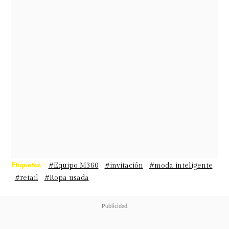
nacional desecha sus prendas
dañadas
.
Con este panorama mundial y
nacional urge ponerse en acción.
¿Cómo? Un buen camino es
prolongar la vida de la ropa a través
de las jornadas de reparación
gratuita en
Ripley Parque Arauco
.
Etiquetas :
#Equipo M360
#invitación
#moda inteligente
#retail
#Ropa usada
Jornadas de reparación gratuitas