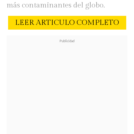
más contaminantes del globo.
LEER ARTICULO COMPLETO
Extender la vida útil de nuestra
ropa es clave para un futuro más
sostenible. Cada año, se producen
100 mil millones de prendas en el
mundo y muchas terminan
desechadas antes de tiempo. ¿Qué
pasa en Chile? Una
encuesta
del
Ministerio del Medio Ambiente
reveló que
el 10% de la población