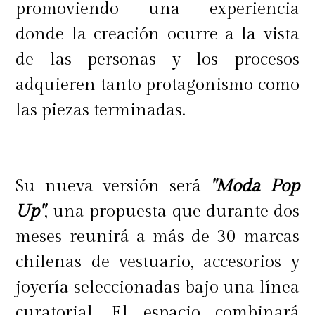
promoviendo una experiencia
valores de cada taller dependerán
donde la creación ocurre a la vista
del instructor
, y los pagos se pueden
de las personas y los procesos
realizar en las cajas de la tienda.
adquieren tanto protagonismo como
las piezas terminadas.
¡Vamos por la moda más sostenible!
En línea con su compromiso con la
Su nueva versión será
"Moda Pop
circularidad, Ripley continúa
Up"
, una propuesta que durante dos
avanzando en su meta de utilizar
meses reunirá a más de 30 marcas
materiales más sostenibles. Hasta la
chilenas de vestuario, accesorios y
fecha, el 77,5% de los productos de
joyería seleccionadas bajo una línea
vestuario de marca propia cuentan
curatorial. El espacio combinará