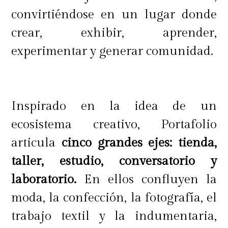
experiencia previa y los cursos están
convirtiéndose en un lugar donde
abiertos a todo público. Además,
crear, exhibir, aprender,
parte de los materiales que se
experimentar y generar comunidad.
usarán son residuos textiles
derivados de los procesos de Ripley,
dándoles así una nueva
Inspirado en la idea de un
oportunidad para seguir en
ecosistema creativo, Portafolio
circulación.
articula
cinco grandes ejes: tienda,
taller, estudio, conversatorio y
laboratorio.
En ellos confluyen la
Los cursos tienen un cupo limitado
moda, la confección, la fotografía, el
de nueve personas por sesión y se
trabajo textil y la indumentaria,
asignarán por orden de llegada.
Los