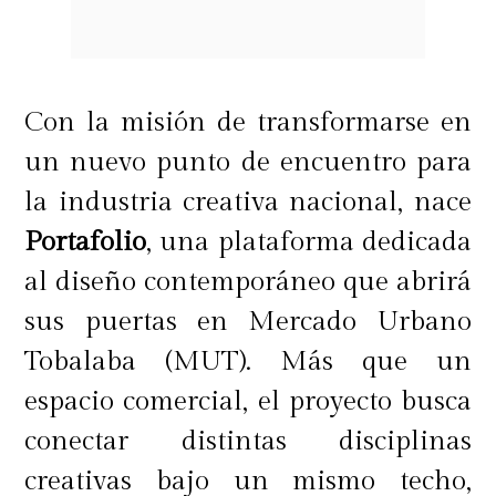
parisina en nuestro país, así que me
tiene muy contento.
Será
excepcional
, porque no recuerdo que
anteriormente haya habido una
Con la misión de transformarse en
casa de alta costura en Viña. Cabe
un nuevo punto de encuentro para
decir que la alta costura sólo se
la industria creativa nacional, nace
produce en París y son sólo ciertas
Portafolio
, una plataforma dedicada
casas, entonces esto es muy
al diseño contemporáneo que abrirá
relevante para Viña y para todos a
sus puertas en Mercado Urbano
los que les interesa la moda. Es un
Tobalaba (MUT). Más que un
vestido hermoso y estoy seguro que
espacio comercial, el proyecto busca
va a sorprender y cautivar",
señaló
conectar distintas disciplinas
Juan Pablo Espínola
, arquitecto que
creativas bajo un mismo techo,