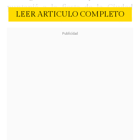
puntapié a la fiesta de la Ciudad
LEER ARTICULO COMPLETO
Jardín, será el que utilice en la
gala
oficial
del evento.
Este miércoles, se informó que
Karen ya definió el outfit para la
Gala de Viña.El vestido
seleccionado para deslumbrar en su
primera alformbra roja como
anfitriona del festival será de la
prestigiosa marca de moda francesa
Schiaparelli.