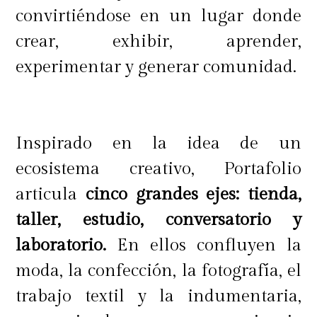
trabaja en Maison Schiaparelli y
convirtiéndose en un lugar donde
que ofició de puente para que un
crear, exhibir, aprender,
diseño de esta categoría sea
experimentar y generar comunidad.
utilizado por Karen Doggenweiler
en la Gala de Viña 2025.
Inspirado en la idea de un
ecosistema creativo, Portafolio
articula
cinco grandes ejes: tienda,
taller, estudio, conversatorio y
laboratorio.
En ellos confluyen la
moda, la confección, la fotografía, el
trabajo textil y la indumentaria,