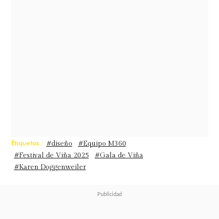
Gracias al trabajo de su equipo de
estilismo y la colaboración de Vía
Aurora, tienda dedicada a la reventa
sustentable de marcas de lujo, se
pudo adquirir
el vestido de la gala a
modo de préstamo.
Etiquetas :
#diseño
#Equipo M360
#Festival de Viña 2025
#Gala de Viña
#Karen Doggenweiler