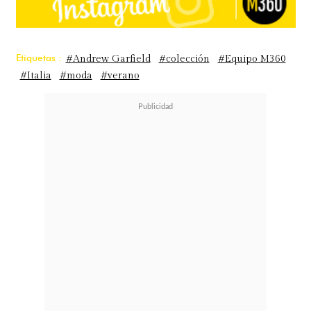
Etiquetas :
#Andrew Garfield
#colección
#Equipo M360
#Italia
#moda
#verano