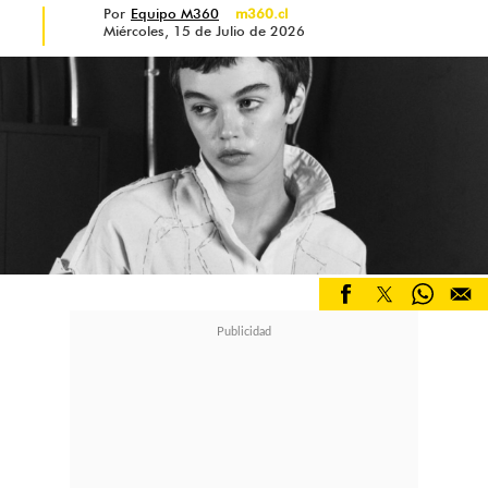
Por
Equipo M360
m360.cl
Miércoles, 15 de Julio de 2026
La reciente aparición de Timothée y
Kylie deja claro que ambos están
más unidos que nunca, tal cual lo
señaló una fuente hace algunas
semanas, cuando
el actor estuvo
ausente del cumpleaños de su
suegra
, hecho que encendió las
alarmas de un posible
distanciamiento de la pareja.