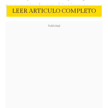
protagonizada por el intérprete.
LEER ARTICULO COMPLETO
En su paso por la alfombra roja
realizada en Los Angeles, la pareja
no sólo llamó la atención por
mostrarse nuevamente en público,
sino también acapararon las
miradas por su estilo y por imponer
tendencia. Ambos
apostaron por
looks en el mismo tono naranja
.