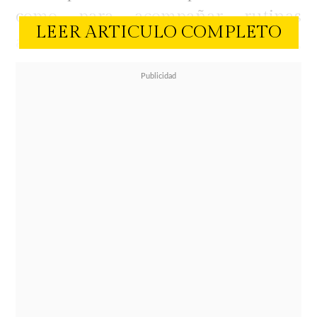
como para acompañar rutinas
LEER ARTICULO COMPLETO
activas. En ese cruce entre moda,
comodidad y uso real,
Belsport
se
posiciona como un referente con
opciones para todos los estilos y
momentos.