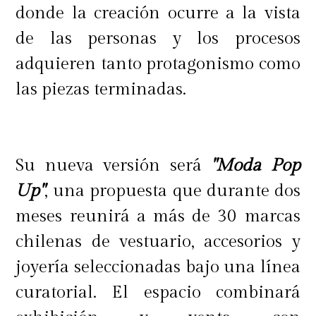
donde la creación ocurre a la vista
cómo moverse, vestirse y vivir la
de las personas y los procesos
ciudad.
adquieren tanto protagonismo como
las piezas terminadas.
Visita Belsport o compra online en
www.belsport.cl.
y entérate de las
últimas novedades con envío
Su nueva versión será
"Moda Pop
ultrarrápido, opción de compra y
Up"
, una propuesta que durante dos
retiro el mismo día y hasta 6 cuotas
meses reunirá a más de 30 marcas
sin interés. Para más novedades
chilenas de vestuario, accesorios y
visita
instagram.com/belsport
joyería seleccionadas bajo una línea
curatorial. El espacio combinará