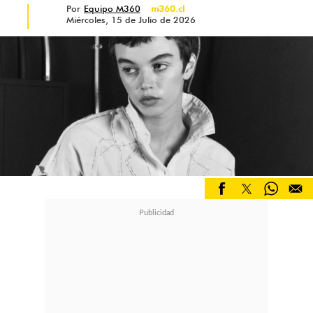
Por
Equipo M360
m360.cl
Miércoles, 15 de Julio de 2026
Las
sneakers chunky
y de
inspiración court o lifestyle también
se mantienen fuertes. Siluetas más
robustas, con carácter, pensadas
para looks relajados pero con