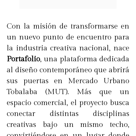
Con la misión de transformarse en
un nuevo punto de encuentro para
la industria creativa nacional, nace
Y más allá de las tendencias, las
Portafolio
, una plataforma dedicada
zapatillas deportivas siguen siendo
al diseño contemporáneo que abrirá
un pilar clave.
Running, fútbol y
sus puertas en Mercado Urbano
outdoor continúan liderando por su
Tobalaba (MUT). Más que un
funcionalidad
, tecnología y
espacio comercial, el proyecto busca
durabilidad, demostrando que el
conectar distintas disciplinas
rendimiento y el estilo pueden
creativas bajo un mismo techo,
convivir perfectamente en el día a
convirtiéndose en un lugar donde
día.