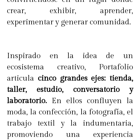
crear, exhibir, aprender,
experimentar y generar comunidad.
Zapatillas de fútbol
Running
Inspirado en la idea de un
Outdoor / actividades al aire libre
ecosistema creativo, Portafolio
Con un mix que cruza moda y
articula
cinco grandes ejes: tienda,
deporte, Belsport demuestra que
las
taller, estudio, conversatorio y
tendencias no sólo se observan,
laboratorio.
En ellos confluyen la
también se usan.
Modelos vigentes,
moda, la confección, la fotografía, el
disponibles tanto en tiendas como
trabajo textil y la indumentaria,
en su canal online, que confirman
promoviendo una experiencia
que hoy elegir zapatillas es elegir