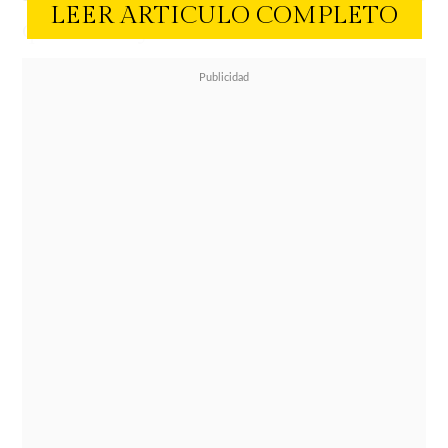
LEER ARTICULO COMPLETO
que contrajo matrimonio en 2012.
Los rumores sobre el estado de la
ganadora del Oscar cobraron fuerza
durante las recientes actividades
promocionales por el reestreno de
The Devil Wears Prada, donde el
elenco se reunió para conmemorar
el impacto cultural de la cinta
. A
pesar de los estilismos de alta
costura que buscaban disimular su
silueta, sus seguidores notaron