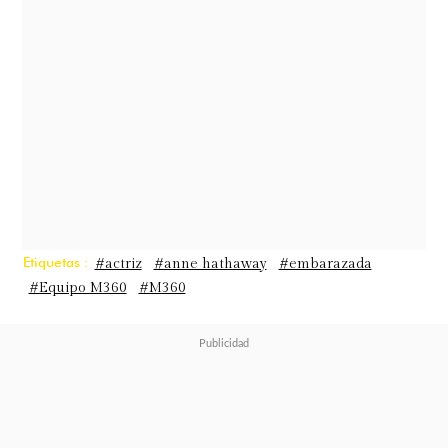
cambios que finalmente han sido
ratificados por la propia intérprete.
Fue mediante sus redes sociales que
la actriz confirmó la noticia con
emotivo video mostrando su
pancita:
"x Baby, I'm yours x",
señaló.
Etiquetas :
#actriz
#anne hathaway
#embarazada
#Equipo M360
#M360
Este anuncio es especialmente
significativo debido a la historia de
resiliencia que la actriz ha
compartido anteriormente.
Hathaway ha sido abierta sobre las