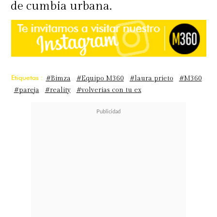
de cumbia urbana.
Etiquetas :
#Bimza
#Equipo M360
#laura prieto
#M360
#pareja
#reality
#volverias con tu ex