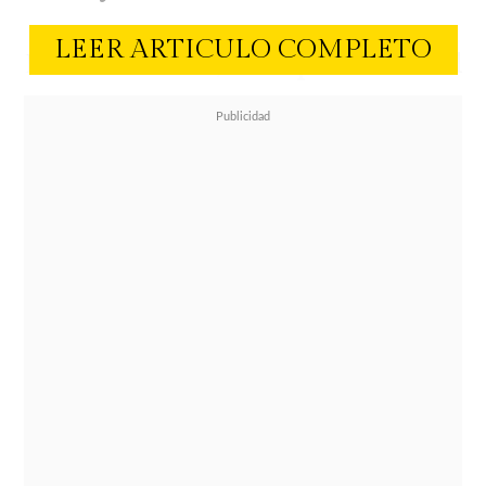
LEER ARTICULO COMPLETO
Este miércoles,
el portavoz del
jurado anunció al juez Arun
Subramanian su decisión final en el
caso que ha mantenido en vilo al
mundo del espectáculo.
El resultado
representa una victoria parcial para
Sean "Diddy" Combs, de 55 años,
quien
se enfrentaba a una posible
cadena perpetua
.
El fundador de la icónica