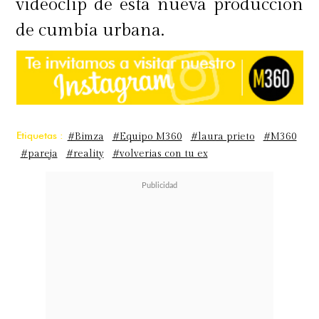
videoclip de esta nueva producción
de cumbia urbana.
Etiquetas :
#Bimza
#Equipo M360
#laura prieto
#M360
#pareja
#reality
#volverias con tu ex