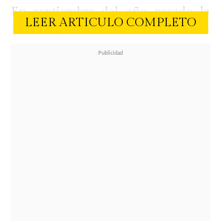
En septiembre del año pasado la
LEER ARTICULO COMPLETO
noticia que la tuvo
en medio de la
polémica fue su ruptura con el ex
chico reality
,
Pascual Fernández
,
quien confirmó el término de la
relación con una escueta
declaración. "
De ese tema no voy a
hablar, las imágenes hablan por sí
solas"
, dijo brevemente.
Ahora la ex Master Chef dio vuelta
la página y por primera vez se