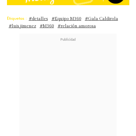
Etiquetas :
#detalles
#Equipo M360
#Gala Caldirola
#luis jimenez
#M360
#relación amorosa