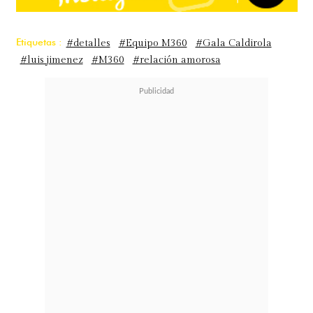
Etiquetas :
#detalles
#Equipo M360
#Gala Caldirola
#luis jimenez
#M360
#relación amorosa