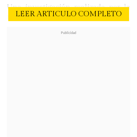
Una investigación realizada por la
LEER ARTICULO COMPLETO
Universidad Estatal de Florida
determinó que en un matrimonio,
l
a personalidad es mucho más
importante que ser atractivo
físicamente.
Se analizaron a 113 parejas casadas
para entender si es que la parte
estética juega un rol dentro de la
felicidad en el vínculo matrimonial.