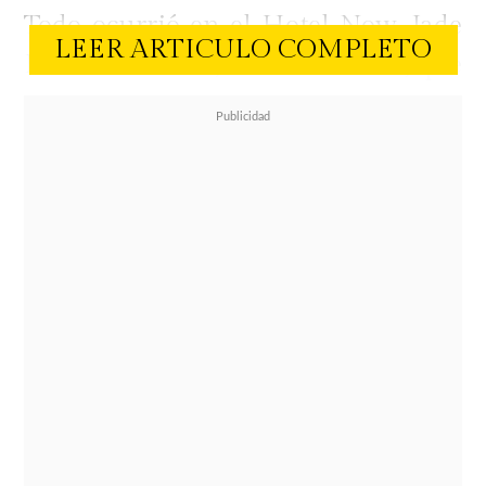
Todo ocurrió en el Hotel Now Jade
LEER ARTICULO COMPLETO
Riviera Cancún, de AM Resorts, que
pudieron nuevamente mirarse a los
ojos y profesarse amor eterno.
La pareja compartió diferentes
postales de lo que fue su especial
matrimonio y se dedicaron unas
bellas palabras en este nuevo paso
en las las redes sociales.
"Mirarse y decirse lo mucho que uno