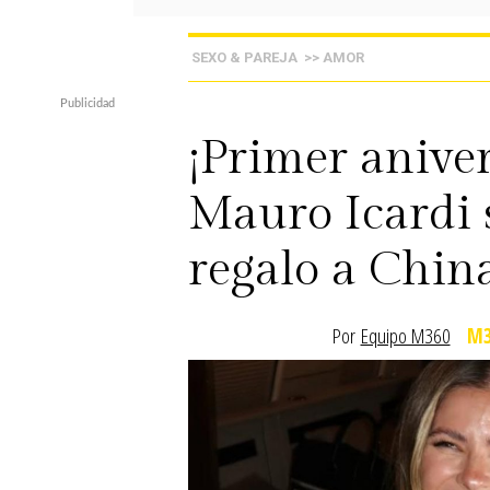
SEXO & PAREJA
>> AMOR
¡Primer aniver
Mauro Icardi 
regalo a Chin
Por
Equipo M360
M3