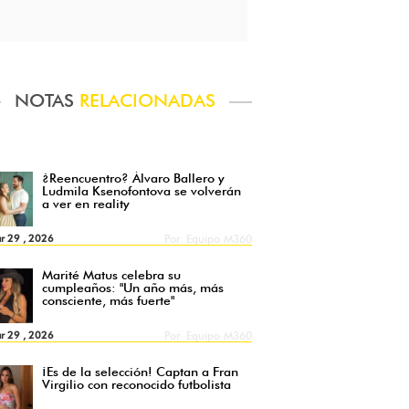
NOTAS
RELACIONADAS
¿Reencuentro? Álvaro Ballero y
Ludmila Ksenofontova se volverán
a ver en reality
r 29 , 2026
Por
Equipo M360
Marité Matus celebra su
cumpleaños: "Un año más, más
consciente, más fuerte"
r 29 , 2026
Por
Equipo M360
¡Es de la selección! Captan a Fran
Virgilio con reconocido futbolista