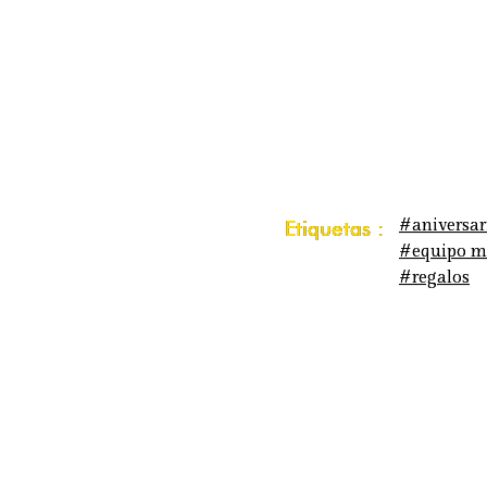
#aniversar
Etiquetas :
#equipo m
#regalos