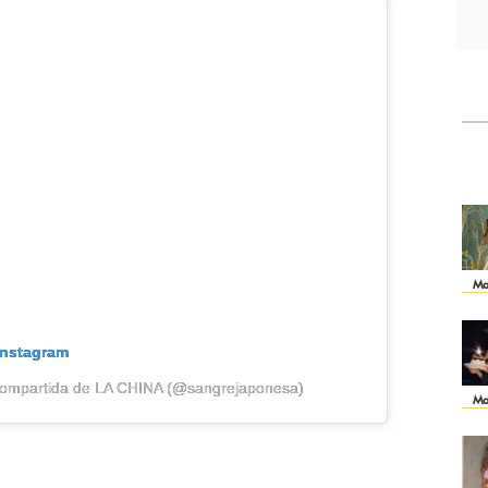
Ma
Instagram
compartida de LA CHINA (@sangrejaponesa)
Ma