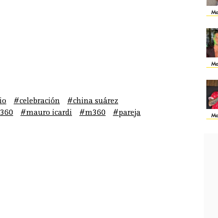
Ma
Ma
io
#celebración
#china suárez
360
#mauro icardi
#m360
#pareja
Ma