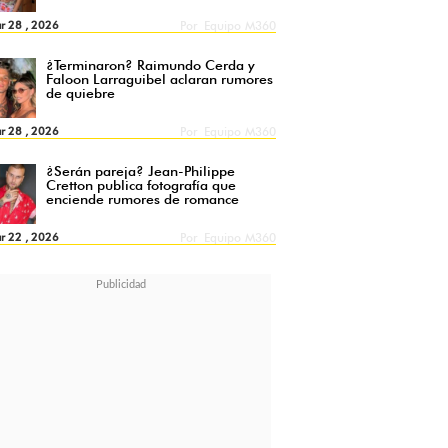
r 28 , 2026
Por
Equipo M360
¿Terminaron? Raimundo Cerda y
Faloon Larraguibel aclaran rumores
de quiebre
r 28 , 2026
Por
Equipo M360
¿Serán pareja? Jean-Philippe
Cretton publica fotografía que
enciende rumores de romance
r 22 , 2026
Por
Equipo M360