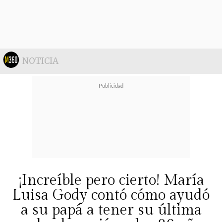
NOTICIA
Infidelidad (2002)
Una esposa en busca de una
aventura se ve seducida por un
hombre francés y con gusto por la
¡Increíble pero cierto! María
literatura. Sin darse cuenta
Luisa Gody contó cómo ayudó
comienza una historia de
a su papá a tener su última
infidelidad en un escenario muy