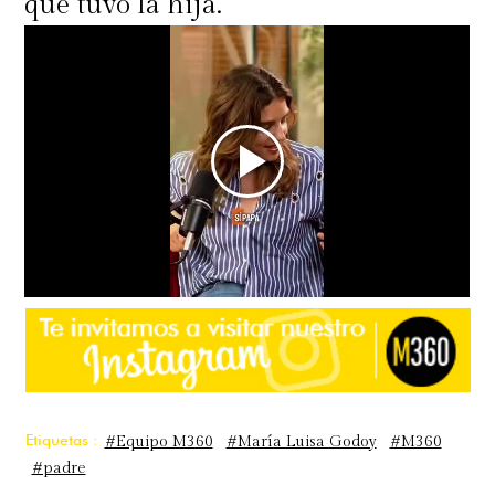
que tuvo la hija.
Etiquetas :
#Equipo M360
#María Luisa Godoy
#M360
#padre