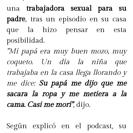
una
trabajadora sexual
para su
El imperio de los sentidos (1976)
padre
, tras un episodio en su casa
La película se desarrolla en Japón a
que la hizo pensar en esta
mediados de la década del treinta,
posibilidad.
donde una mujer sufre el amor más
"Mi papá era muy buen mozo, muy
violento en manos de un abusador
coqueto. Un día la niña que
que ni siquiera se fija en los
trabajaba en la casa llega llorando y
sentimientos de ella. Pero la misma
me dice:
Su papá me dijo que me
intensidad de la pareja terminará
sacara la ropa y me metiera a la
acabando con uno de los y es la
cama. Casi me morí"
, dijo.
mujer las cobra una venganza que
le da un giro alucinante a la
Según explicó en el podcast, su