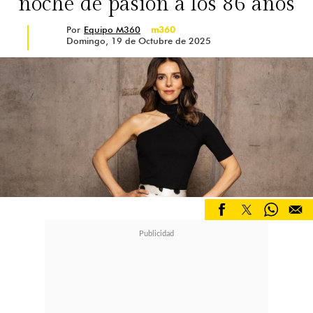
noche de pasión a los 86 años
sensual como el de Nueva York. La
Por
Equipo M360
m360
cinta es protagonizada por Diane
Domingo, 19 de Octubre de 2025
Lane, Olivier Martínez y Richard
Gere.