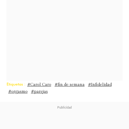
muy sucio.
Etiquetas :
#Carol Caro
#fin de semana
#Infidelidad
#orgasmo
#parejas
Love (2015)