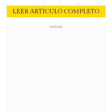
la categoría de pornografía y están
LEER ARTICULO COMPLETO
disponibles en la web.
La secretaria (2002)
Se trata de una polémica película
que cuenta la historia de una chica
que se fija en su jefe. Sin embargo
nunca imaginó que a él le gusta el
sexo poco convencional y le gusta
ejercer el sadomasoquismo. Maggie
Gyllenhaal y James Spader se
embarcan en un juego lleno de sexo