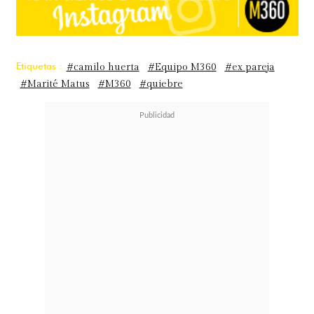
Etiquetas :
#camilo huerta
#Equipo M360
#ex pareja
#Marité Matus
#M360
#quiebre