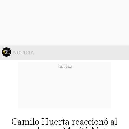
La organización del WEF Chile
destacó la importancia de reconocer
el liderazgo femenino en todos los
sectores. En el caso de Carmen
Gloria Arroyo, se reconoció su
NOTICIA
aporte e inspiración a través de su
trabajo y vocación de servicio.
Camilo Huerta reaccionó al