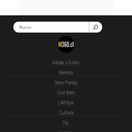
Moda y Estilo
Belleza
Sexo Pareja
Vivir Bien
LifeStyle
Cultura
Diy