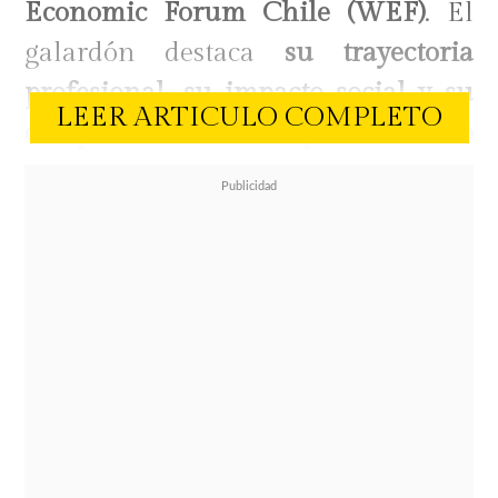
Economic Forum Chile (WEF)
. El
galardón destaca
su trayectoria
profesional, su impacto social y su
LEER ARTICULO COMPLETO
compromiso con el empoderamiento
femenino
en Chile.
Arroyo recibió el premio junto a su
equipo de trabajo, y destacó la labor
conjunta en la sección del programa
"Infinitas formas de ser mujer".
"Estamos muy orgullosos y
agradecidos de ese reconocimiento.
Y digo estamos, porque esta nueva